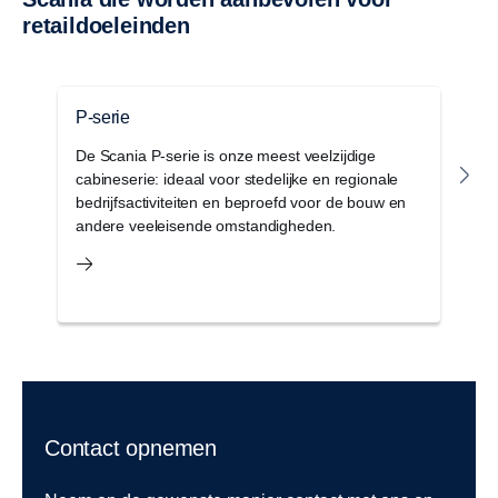
retaildoeleinden
P-serie
G
De Scania P-serie is onze meest veelzijdige
D
cabineserie: ideaal voor stedelijke en regionale
c
bedrijfsactiviteiten en beproefd voor de bouw en
a
andere veeleisende omstandigheden.
e
Contact opnemen