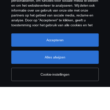
personaliseren, om functies voor sociale media te bieden
en om het websiteverkeer te analyseren. Wij delen ook
informatie over uw gebruik van onze site met onze
partners op het gebied van sociale media, reclame en
analyse. Door op "Accepteren" te klikken, geeft u
toestemming voor het gebruik van alle cookies en het
Algemene voorwaarden
delen van informatie. U kunt uw cookies ook beheren
door op "Cookie Instellingen" te klikken en de
Juridische bepalingen
categorieën te selecteren die u wilt accepteren. Voor een
Accepteren
meer gedetailleerde uitleg over hoe wij cookies
Privacy verklaring
gebruiken, verwijzen wij u naar onze cookies pagina, die
u kunt vinden door op de link onder deze tekst te
Alles afwijzen
klikken.
Meer informatie over uw privacy
Contact
Klokkenluiden
Cookie-instellingen
Cookiebeleid
Cookies