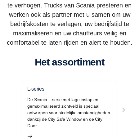
te verhogen. Trucks van Scania presteren en
werken ook als partner met u samen om uw
bedrijfskosten te verlagen, uw bedrijfstijd te
maximaliseren en uw chauffeurs veilig en
comfortabel te laten rijden en alert te houden.
Het assortiment
L-series
P-se
De Scania L-serie met lage instap en
De Sc
gemaximaliseerd zichtveld is speciaal
cabin
ontworpen voor stedelijke omstandigheden
regio
dankzij de City Safe Window en de City
voor
Door.
omst