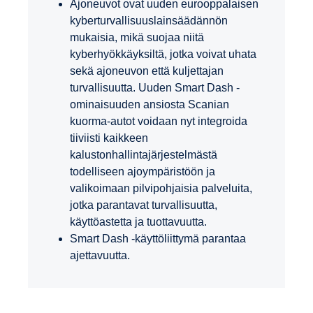
Ajoneuvot ovat uuden eurooppalaisen
kyberturvallisuuslainsäädännön
mukaisia, mikä suojaa niitä
kyberhyökkäyksiltä, jotka voivat uhata
sekä ajoneuvon että kuljettajan
turvallisuutta. Uuden Smart Dash -
ominaisuuden ansiosta Scanian
kuorma-autot voidaan nyt integroida
tiiviisti kaikkeen
kalustonhallintajärjestelmästä
todelliseen ajoympäristöön ja
valikoimaan pilvipohjaisia palveluita,
jotka parantavat turvallisuutta,
käyttöastetta ja tuottavuutta.
Smart Dash -käyttöliittymä parantaa
ajettavuutta.