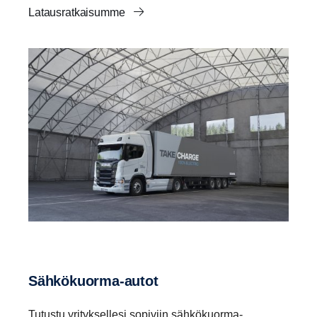
Latausratkaisumme
Sähkökuorma-​autot
Tutustu yrityksellesi sopiviin sähkökuorma-