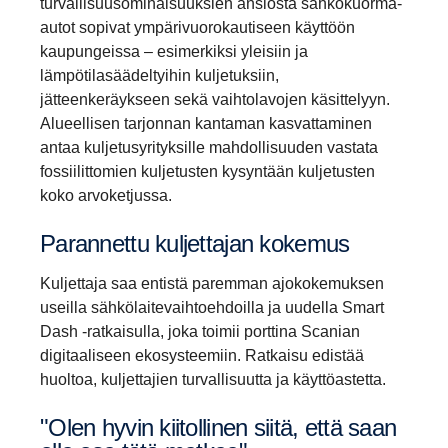
turvallisuusominaisuuksien ansiosta sähkökuorma-
autot sopivat ympärivuorokautiseen käyttöön
kaupungeissa – esimerkiksi yleisiin ja
lämpötilasäädeltyihin kuljetuksiin,
jätteenkeräykseen sekä vaihtolavojen käsittelyyn.
Alueellisen tarjonnan kantaman kasvattaminen
antaa kuljetusyrityksille mahdollisuuden vastata
fossiilittomien kuljetusten kysyntään kuljetusten
koko arvoketjussa.
Paran­nettu kuljet­tajan kokemus
Kuljettaja saa entistä paremman ajokokemuksen
useilla sähkölaitevaihtoehdoilla ja uudella Smart
Dash -ratkaisulla, joka toimii porttina Scanian
digitaaliseen ekosysteemiin. Ratkaisu edistää
huoltoa, kuljettajien turvallisuutta ja käyttöastetta.
"Olen hyvin kiitol­linen siitä, että saan