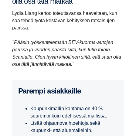
olla osa tätä matkaa"
Lydia Liang kertoo toteuttavansa haaveitaan, kun
saa tehdä työtä kestävän kehityksen ratkaisujen
parissa.
"Pääsin työskentelemään BEV-kuorma-autojen
parissa jo vuoden päästä siitä, kun tulin töihin
Scanialle. Olen hyvin kiitollinen siitä, että saan olla
osa tätä jännittävää matkaa."
Parempi asiak­kaille
Kaupunkimallin kantama on 40 %
suurempi kuin edellisessä mallissa.
Lisää ohjaamovaihtoehtoja sekä
kaupunki- että aluemalleihin.