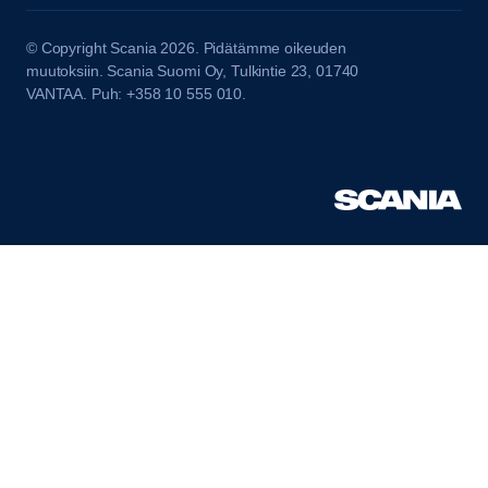
© Copyright Scania 2026. Pidätämme oikeuden
muutoksiin. Scania Suomi Oy, Tulkintie 23, 01740
VANTAA. Puh: +358 10 555 010.