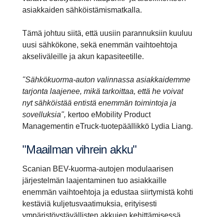
asiakkaiden sähköistämismatkalla.
Tämä johtuu siitä, että uusiin parannuksiin kuuluu
uusi sähkökone, sekä enemmän vaihtoehtoja
akseliväleille ja akun kapasiteetille.
"Sähkökuorma-auton valinnassa asiakkaidemme
tarjonta laajenee, mikä tarkoittaa, että he voivat
nyt sähköistää entistä enemmän toimintoja ja
sovelluksia",
kertoo eMobility Product
Managementin eTruck-tuotepäällikkö Lydia Liang.
"Maailman vihrein akku"
Scanian BEV-kuorma-autojen modulaarisen
järjestelmän laajentaminen tuo asiakkaille
enemmän vaihtoehtoja ja edustaa siirtymistä kohti
kestäviä kuljetusvaatimuksia, erityisesti
ympäristöystävällisten akkujen kehittämisessä.