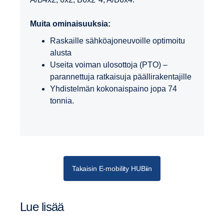
Muita ominaisuuksia:
Raskaille sähköajoneuvoille optimoitu
alusta
Useita voiman ulosottoja (PTO) –
parannettuja ratkaisuja päällirakentajille
Yhdistelmän kokonaispaino jopa 74
tonnia.
Takaisin E-mobility HUBiin
Lue lisää