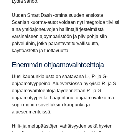
Lydia sanoo.
Uuden Smart Dash -ominaisuuden ansiosta
Scanian kuorma-autot voidaan nyt integroida tiiviisti
aina yhtiöajoneuvojen hallintajärjestelmästä
varsinaiseen ajoympäristöön ja pilvipohjaisiin
palveluihin, jotka parantavat turvallisuutta,
käyttöastetta ja tuottavuutta.
Enemmän ohjaa­mo­vaih­toeh­toja
Uusi kaupunkialusta on saatavana L-, P- ja G-
ohjaamotyyppeinä. Alueversiossa nykyisiä R- ja S-
ohjaamovaihtoehtoja täydennetään P- ja G-
ohjaamotyypeillä. Laajentunut ohjaamovalikoima
sopii moniin sovelluksiin kaupunki- ja
aluesegmenteissä.
Hiili- ja melupäästöjen vähäisyyden sekä hyvien