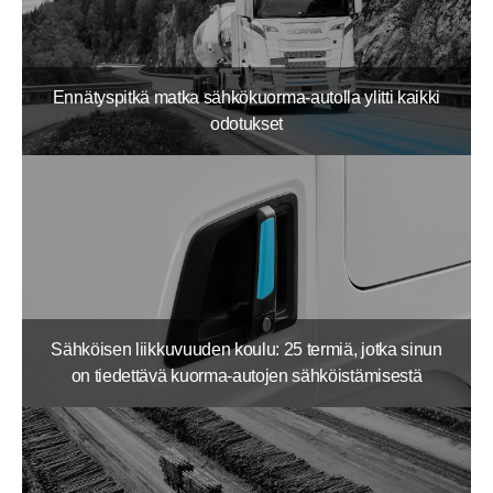
Ennätyspitkä matka sähkökuorma-autolla ylitti kaikki
odotukset
Sähköisen liikkuvuuden koulu: 25 termiä, jotka sinun
on tiedettävä kuorma-autojen sähköistämisestä