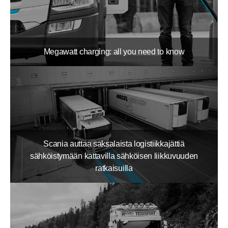
Megawatt charging: all you need to know
Scania auttaa saksalaista logistiikkajättiä
sähköistymään kattavilla sähköisen liikkuvuuden
ratkaisuilla