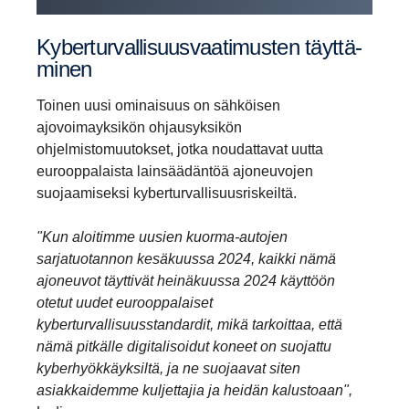
Kyber­tur­val­li­suus­vaa­ti­musten täyttä­
minen
Toinen uusi ominaisuus on sähköisen
ajovoimayksikön ohjausyksikön
ohjelmistomuutokset, jotka noudattavat uutta
eurooppalaista lainsäädäntöä ajoneuvojen
suojaamiseksi kyberturvallisuusriskeiltä.
"Kun aloitimme uusien kuorma-autojen
sarjatuotannon kesäkuussa 2024, kaikki nämä
ajoneuvot täyttivät heinäkuussa 2024 käyttöön
otetut uudet eurooppalaiset
kyberturvallisuusstandardit, mikä tarkoittaa, että
nämä pitkälle digitalisoidut koneet on suojattu
kyberhyökkäyksiltä, ja ne suojaavat siten
asiakkaidemme kuljettajia ja heidän kalustoaan",