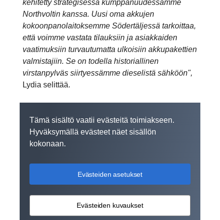
kehitetty strategisessa kumppanuudessamme
Northvoltin kanssa. Uusi oma akkujen
kokoonpanolaitoksemme Södertäljessä tarkoittaa,
että voimme vastata tilauksiin ja asiakkaiden
vaatimuksiin turvautumatta ulkoisiin akkupakettien
valmistajiin. Se on todella historiallinen
virstanpylväs siirtyessämme dieselistä sähköön",
Lydia selittää.
Tämä sisältö vaatii evästeitä toimiakseen.
Hyväksymällä evästeet näet sisällön
kokonaan.
Evästeiden asetukset
Evästeiden kuvaukset