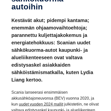
autoihin
Kestävät akut; pidempi kantama;
enemmän ohjaamovaihtoehtoja;
parannettu kuljettajakokemus ja
energiatehokkuus: Scanian uudet
sähkökuorma-autot kaupunki- ja
alueliikenteeseen ovat valtava
edistysaskel asiakkaiden
sähköistämismatkalla, kuten Lydia
Liang kertoo.
Scania lanseerasi ensimmäisen
akkusähköajoneuvonsa (BEV) vuonna 2020, ja
kun
uudet vuoden 2024 mallit
julkistetiin, ne olivat
valtava edistysaskel kaupunki- ja alueliikenteen