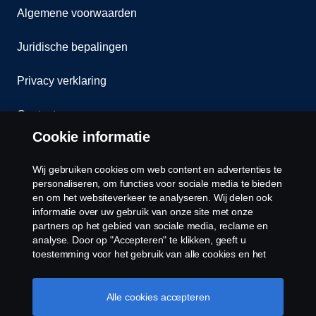
Algemene voorwaarden
Juridische bepalingen
Privacy verklaring
Contact
Cookie informatie
Klokkenluiden
Wij gebruiken cookies om web content en advertenties te
Cookiebeleid
personaliseren, om functies voor sociale media te bieden
en om het websiteverkeer te analyseren. Wij delen ook
informatie over uw gebruik van onze site met onze
Cookies
partners op het gebied van sociale media, reclame en
analyse. Door op "Accepteren" te klikken, geeft u
toestemming voor het gebruik van alle cookies en het
delen van informatie. U kunt uw cookies ook beheren
door op "Cookie Instellingen" te klikken en de
categorieën te selecteren die u wilt accepteren. Voor een
Alle cookies accepteren
meer gedetailleerde uitleg over hoe wij cookies