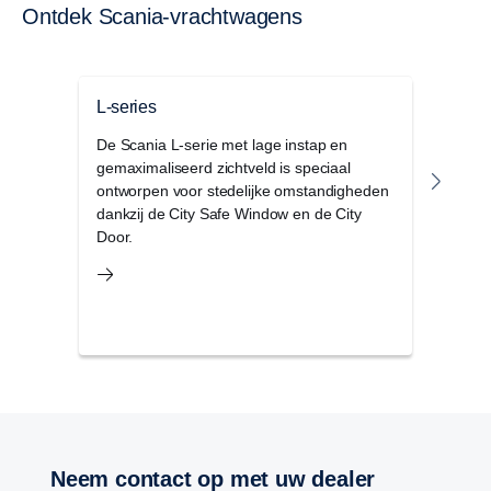
Ontdek Scania-vrachtwagens
L-series
P-se
De Scania L-serie met lage instap en
De Sc
gemaximaliseerd zichtveld is speciaal
cabin
ontworpen voor stedelijke omstandigheden
regio
dankzij de City Safe Window en de City
voor
Door.
omst
Neem contact op met uw dealer