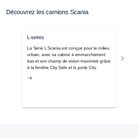
Découvrez les camions Scania
L-series
Séri
La Série L Scania est conçue pour le milieu
Le S
urbain, avec sa cabine à emmarchement
de ca
bas et son champ de vision maximisé grâce
les a
à la fenêtre City Safe et la porte City.
parfa
d’aut