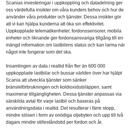
Scanias investeringar i uppkoppling och datadelning ger
oss värdefulla insikter om våra kunders behov och hur de
använder våra produkter och tjänster. Dessa insikter gör
att vi kan hjälpa kunderna att öka sin effektivitet.
Uppkopplade telematikenheter, fordonssensorer, mobila
enheter och liknande ger fordonsansvariga tillgång till en
mängd information om lastbilens status och kan larma när
något inte fungerar som det ska.
Insamlingen av data i realtid från fler än 600 000
uppkopplade lastbilar och bussar världen över har hjälpt
Scania att utveckla tjänster som sänker
bränsleförbrukningen och koldioxidutsläppen, samt
maximerar tillgängligheten. Dessa tjänster anpassas via
Uppkoppling
särskilda avtal för varje lastbil och baseras på
Bränsleeffektivitet
Digitala uppkopplingsmöjligheter och datadelning är viktiga
användningsdata i realtid. Det resulterar i färre stopp,
Tillgänglighet
Trafiksäkerhet
Säkerhetssystem för framtiden
Förnybara bränslen
Sänk bränslekostnaderna och öka prestandan – upptäck hur
faktorer inom hållbara transporter. Genom att tillåta
mindre slöseri i form av onödiga oljebyten och upp till två
Scanias precisionskonstruerade lastbilar, motorer och
Anpassade tjänster håller dig på vägen. Läs mer om våra
samordning och kontroll av hela system kan uppkopplade
Vi på Scania arbetar kontinuerligt med att förbättra
Scanias digitala instrumentpanel (Smart Dash) är porten till
Förnybara drivmedel kan avsevärt minska utsläppen på ett
dagars mindre stilleståndstid per fordon och år.
smarta verktyg för fordonsparker maximerar
tillgänglighetstjänster och hur vi kan skräddarsy en lösning
och självkörande fordon öka effektiviteten och säkerheten
säkerheten hos våra fordon – både för våra förare och
den smarta teknik som gör Scanias lastbilar och bussar
kostnadseffektivt sätt samtidigt som de ger ytterligare