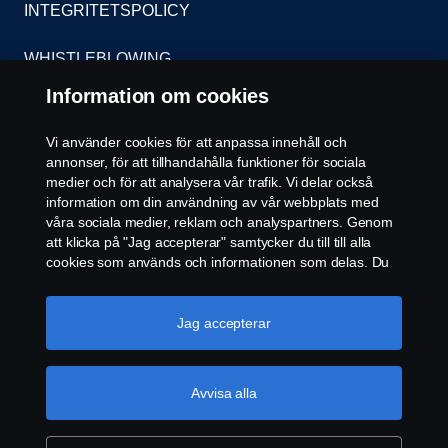
INTEGRITETSPOLICY
WHISTLEBLOWING
Information om cookies
KONTAKT
Vi använder cookies för att anpassa innehåll och
ÅTERFÖRSÄLJARE
annonser, för att tillhandahålla funktioner för sociala
medier och för att analysera vår trafik. Vi delar också
COOKIE POLICY
information om din användning av vår webbplats med
våra sociala medier, reklam och analyspartners. Genom
att klicka på "Jag accepterar" samtycker du till till alla
COOKIE-INSTÄLLNINGAR
cookies som används och informationen som delas. Du
kan också hantera dina cookies genom att klicka på
"Cookie-inställningar" och välja de kategorier du vill
acceptera. För en mer detaljerad förklaring av hur vi
Jag accepterar
använder cookies, besök vår sida om cookies, som du
kan hitta genom att klicka på länken under den här
texten.
Mer information om ditt dataskydd
Avvisa alla
© Copyright Scania 2026. Scania Sverige AB, Box
900, 127 29 Stockholm, Telefon: 010-706 60 00