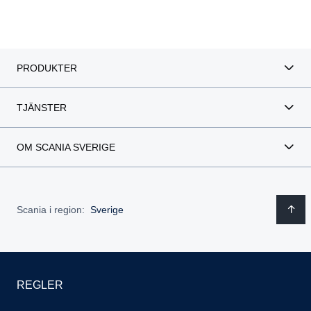
bränsleeffektiviteten.
som ökar din produktivitet.
samt minska koldioxidutsläppen betydligt.
medtrafikanter.
klara för EU:s uppdaterade allmänna säkerhetsföreskrifter.
fördelar.
PRODUKTER
TJÄNSTER
OM SCANIA SVERIGE
Scania i region:
Sverige
REGLER