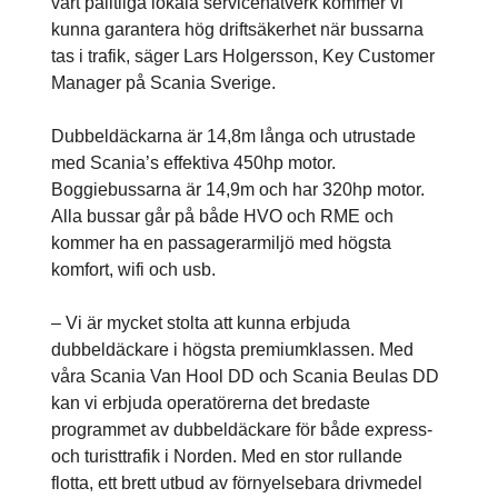
vårt pålitliga lokala servicenätverk kommer vi
kunna garantera hög driftsäkerhet när bussarna
tas i trafik, säger Lars Holgersson, Key Customer
Manager på Scania Sverige.
Dubbeldäckarna är 14,8m långa och utrustade
med Scania’s effektiva 450hp motor.
Boggiebussarna är 14,9m och har 320hp motor.
Alla bussar går på både HVO och RME och
kommer ha en passagerarmiljö med högsta
komfort, wifi och usb.
– Vi är mycket stolta att kunna erbjuda
dubbeldäckare i högsta premiumklassen. Med
våra Scania Van Hool DD och Scania Beulas DD
kan vi erbjuda operatörerna det bredaste
programmet av dubbeldäckare för både express-
och turisttrafik i Norden. Med en stor rullande
flotta, ett brett utbud av förnyelsebara drivmedel