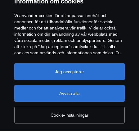
Information om cookies
KONTAKT
Vi använder cookies för att anpassa innehåll och
ÅTERFÖRSÄLJARE
annonser, för att tillhandahålla funktioner för sociala
medier och för att analysera vår trafik. Vi delar också
COOKIE POLICY
information om din användning av vår webbplats med
våra sociala medier, reklam och analyspartners. Genom
att klicka på "Jag accepterar" samtycker du till till alla
COOKIE-INSTÄLLNINGAR
cookies som används och informationen som delas. Du
kan också hantera dina cookies genom att klicka på
"Cookie-inställningar" och välja de kategorier du vill
acceptera. För en mer detaljerad förklaring av hur vi
Jag accepterar
använder cookies, besök vår sida om cookies, som du
kan hitta genom att klicka på länken under den här
texten.
Mer information om ditt dataskydd
Avvisa alla
© Copyright Scania 2026. Scania Sverige AB, Box
900, 127 29 Stockholm, Telefon: 010-706 60 00
Cookie-inställningar