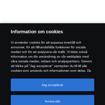
Information om cookies
Vi använder cookies för att anpassa innehåll och
annonser, för att tillhandahålla funktioner för sociala
medier och för att analysera vår trafik. Vi delar också
information om din användning av vår webbplats med
våra sociala medier, reklam och analyspartners. Genom
att klicka på "Jag accepterar" samtycker du till till alla
cookies som används och informationen som delas. Du
kan också hantera dina cookies genom att klicka på
"Cookie-inställningar" och välja de kategorier du vill
acceptera. För en mer detaljerad förklaring av hur vi
Jag accepterar
använder cookies, besök vår sida om cookies, som du
kan hitta genom att klicka på länken under den här
texten.
Mer information om ditt dataskydd
Avvisa alla