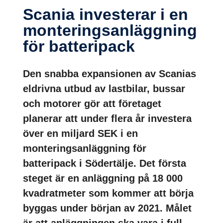
Scania investerar i en
monte­rings­an­lägg­ning
för batte­ri­pack
Den snabba expansionen av Scanias
eldrivna utbud av lastbilar, bussar
och motorer gör att företaget
planerar att under flera år investera
över en miljard SEK i en
monteringsanläggning för
batteripack i Södertälje. Det första
steget är en anläggning på 18 000
kvadratmeter som kommer att börja
byggas under början av 2021. Målet
är att anläggningen ska vara i full