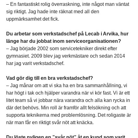
– En fantastiskt rolig överraskning, inte något man väntat
sig riktigt. Jag hade inte räknat med all den
uppmärksamhet det fick.
Du arbetar som verkstadschef på Lecab i Arvika, hur
länge har du jobbat inom serviceorganisationen?
– Jag började 2002 som servicetekniker direkt efter
gymnasiet. 2009 blev jag verkmästare och sedan 2014
har jag varit verkstadschef.
Vad gör dig till en bra verkstadschef?
– Jag månar om att vi ska ha en bra sammanhållning, vi
har högt i tak och hjälper varandra när vi kör fast. Vi är ett
litet team så vi jobbar nära varandra och alla kan rycka in
där det behövs. Min roll är framför allt felsökning och att
supporta teknikerna med problemlösning. Det roligaste är
när man får en riktigt svår nöt att knäcka.
Du löste nyligen en ”svår nöt” åt en kund som varit