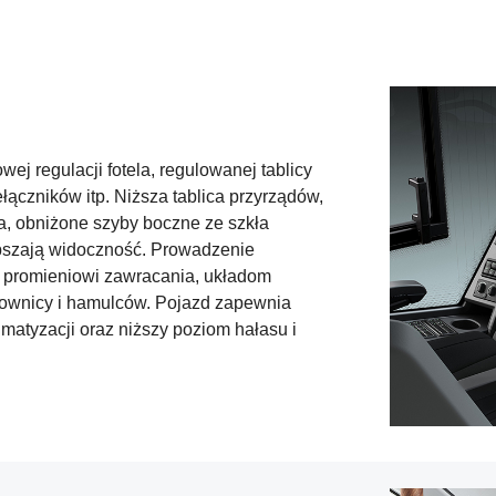
j regulacji fotela, regulowanej tablicy
ączników itp. Niższa tablica przyrządów,
ia, obniżone szyby boczne ze szkła
pszają widoczność. Prowadzenie
u promieniowi zawracania, układom
ownicy i hamulców. Pojazd zapewnia
matyzacji oraz niższy poziom hałasu i