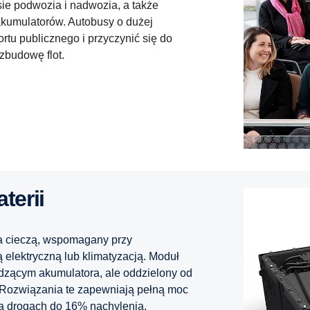
sie podwozia i nadwozia, a także
akumulatorów. Autobusy o dużej
tu publicznego i przyczynić się do
zbudowę flot.
terii
a cieczą, wspomagany przy
 elektryczną lub klimatyzacją. Moduł
odzącym akumulatora, ale oddzielony od
j. Rozwiązania te zapewniają pełną moc
a drogach do 16% nachylenia.