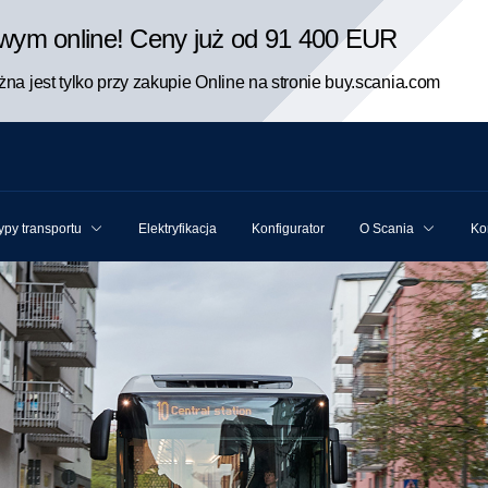
rowym online! Ceny już od 91 400 EUR
na jest tylko przy zakupie Online na stronie buy.scania.com
ypy transportu
Elektryfikacja
Konfigurator
O Scania
Ko