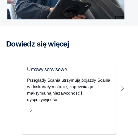
Dowiedz się więcej
Umowy serwisowe
Usłu
Przeglądy Scania utrzymują pojazdy Scania
Pozn
w doskonałym stanie, zapewniając
dysp
maksymalną niezawodność i
przes
dyspozycyjność.
ekspl