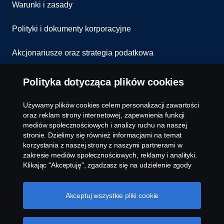
Warunki i zasady
Polityki i dokumenty korporacyjne
Akcjonariusze oraz strategia podatkowa
Informowanie o nieprawidłowościach
Polityka dotycząca plików cookies
Kontakt
Używamy plików cookies celem personalizacji zawartości
oraz reklam strony internetowej, zapewnienia funkcji
Komunikaty
mediów społecznościowych i analizy ruchu na naszej
stronie. Dzielimy się również informacjami na temat
korzystania z naszej strony z naszymi partnerami w
Ustawienie plików cookies
zakresie mediów społecznościowych, reklamy i analityki.
Klikając "Akceptuję", zgadzasz się na udzielenie zgody
na wykorzystanie wszystkich plików cookies i dzielenie
się informacjami. Możesz również zarządzać swoimi
plikami cookies, klikając na "Ustawienia plików cookies" i
Akceptuj wszystkie pliki cookie
wybierając kategorie, które chcesz zaakceptować. W
celu uzyskania bardziej szczegółowego wyjaśnienia w