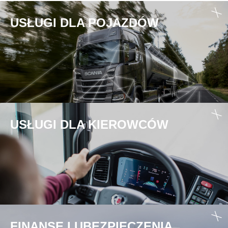
USŁUGI DLA POJAZDÓW
USŁUGI DLA KIEROWCÓW
FINANSE I UBEZPIECZENIA