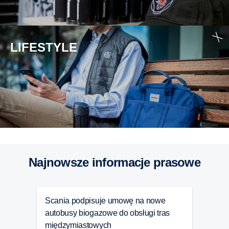
LIFESTYLE
Najnowsze informacje prasowe
Scania podpisuje umowę na nowe
Scan
autobusy biogazowe do obsługi tras
modu
międzymiastowych
rozw