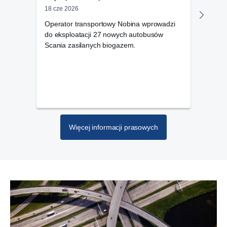
obr
18 cze 2026
09 cz
Operator transportowy Nobina wprowadzi
do eksploatacji 27 nowych autobusów
Podc
Scania zasilanych biogazem.
Pary
dla 
dzia
oper
Więcej informacji prasowych