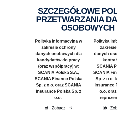
SZCZEGÓŁOWE POLITYKI
PRZETWARZANIA D
OSOBOWYCH
Polityka informacyjna w
Polityka in
zakresie ochrony
zakresie
danych osobowych dla
danych oso
kandydatów do pracy
kontra
(oraz współpracy) w:
SCANIA Po
SCANIA Polska S.A.,
SCANIA Fin
SCANIA Finance Polska
Sp. z o.o.
Sp. z o.o. oraz SCANIA
Insurance P
Insurance Polska Sp. z
o.o. oraz
o.o.
reprezen
Zobacz
Zob