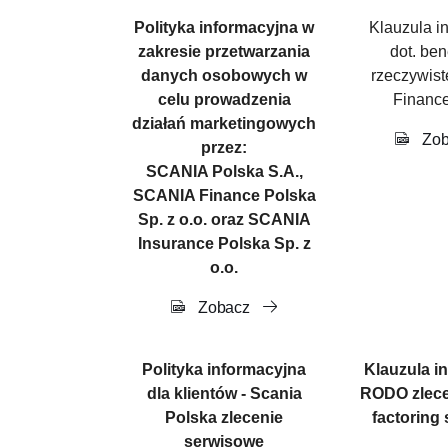
Polityka informacyjna w
Klauzula i
zakresie przetwarzania
dot. ben
danych osobowych w
rzeczywist
celu prowadzenia
Finance
działań marketingowych
Zob
przez:
SCANIA Polska S.A.,
SCANIA Finance Polska
Sp. z o.o. oraz SCANIA
Insurance Polska Sp. z
o.o.
Zobacz
Polityka informacyjna
Klauzula i
dla klientów - Scania
RODO zlecen
Polska zlecenie
factoring
serwisowe