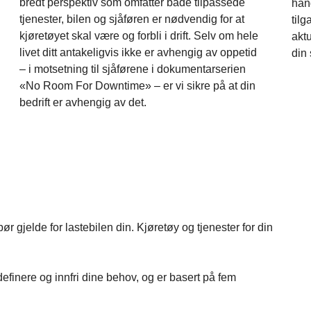
bredt perspektiv som omfatter både tilpassede
hand
tjenester, bilen og sjåføren er nødvendig for at
tilg
kjøretøyet skal være og forbli i drift. Selv om hele
akt
livet ditt antakeligvis ikke er avhengig av oppetid
din
– i motsetning til sjåførene i dokumentarserien
«No Room For Downtime» – er vi sikre på at din
bedrift er avhengig av det.
r gjelde for lastebilen din. Kjøretøy og tjenester for din
definere og innfri dine behov, og er basert på fem