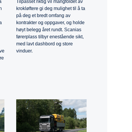
Tilpasset riktig vil mangfoldet av
å
krokløftere gi deg mulighet til å ta
n
på deg et bredt omfang av
kontrakter og oppgaver, og holde
a
høyt belegg året rundt. Scanias
førerplass tilbyr enestående sikt,
med lavt dashbord og store
vinduer.
ave
re