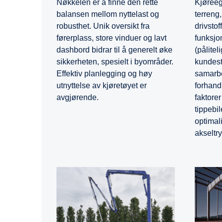
Nøkkelen er å finne den rette
Kjøreeg
balansen mellom nyttelast og
terreng,
robusthet. Unik oversikt fra
drivsto
førerplass, store vinduer og lavt
funksjo
dashbord bidrar til å generelt øke
(pålitel
sikkerheten, spesielt i byområder.
kundestø
Effektiv planlegging og høy
samarbe
utnyttelse av kjøretøyet er
forhand
avgjørende.
faktore
tippebil
optimali
akseltry