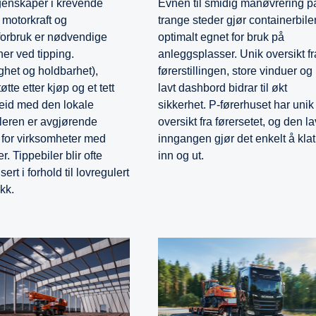
enskaper i krevende
Evnen til smidig manøvrering p
 motorkraft og
trange steder gjør containerbile
fforbruk er nødvendige
optimalt egnet for bruk på
ner ved tipping.
anleggsplasser. Unik oversikt fr
ighet og holdbarhet),
førerstillingen, store vinduer og
tte etter kjøp og et tett
lavt dashbord bidrar til økt
id med den lokale
sikkerhet. P-førerhuset har unik
leren er avgjørende
oversikt fra førersetet, og den l
r for virksomheter med
inngangen gjør det enkelt å klat
er. Tippebiler blir ofte
inn og ut.
sert i forhold til lovregulert
kk.