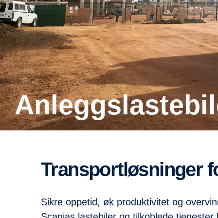
Anleggslastebil
Transportløsninger 
Sikre oppetid, øk produktivitet og overvi
Scanias lastebiler og tilkoblede tjeneste