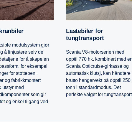
lkranbiler
Lastebiler for
tungtransport
eksible modulsystem gjør
g å finjustere selv de
Scania V8-motorserien med
detaljene for å skape en
opptil 770 hk, kombinert med e
 passform, for eksempel
Scania Opticruise-girkasse og
nger for støtteben,
automatisk klutsj, kan håndtere
er og fabrikkmontert
brutto hengervekt på opptil 250
k utstyr med
tonn i standardmodus. Det
dkomponenter som gir
perfekte valget for tungtransport
itet og enkel tilgang ved