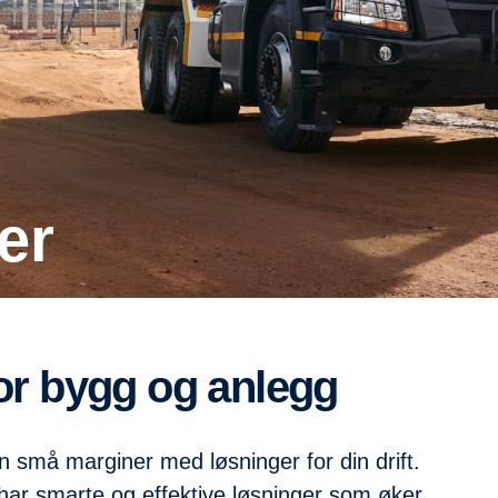
er
for bygg og anlegg
nn små marginer med løsninger for din drift.
r har smarte og effektive løsninger som øker