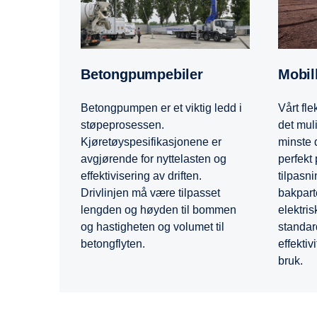
Betongpumpebiler
Mobi
Betongpumpen er et viktig ledd i
Vårt fl
støpeprosessen.
det muli
Kjøretøyspesifikasjonene er
minste 
avgjørende for nyttelasten og
perfekt
effektivisering av driften.
tilpasni
Drivlinjen må være tilpasset
bakpart
lengden og høyden til bommen
elektris
og hastigheten og volumet til
standar
betongflyten.
effektiv
bruk.