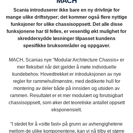
MACH
Scania introduserer ikke bare en ny drivlinje for
mange ulike driftstyper; det kommer også flere nyttige
funksjoner for ulike chassisoppsett. Det alle disse
funksjonene har til felles, er vesentlig økt mulighet for
skreddersydde løsninger tilpasset kundens
spesifikke bruksområder og oppgaver.
MACH, Scanias nye “Modular Architecture Chassis» er
mer fleksibel når det gjelder å møte individuelle
kundebehov. Hovedtrekket er introduksjonen av nye
regler for rammehullmønstre, med dedikerte hull for
montering av deler både på innsiden og utsiden av
rammen. Resultatet er et mer modulært og forutsigbart
chassisoppsett, som øker det teoretiske antallet oppsett
eksponensielt.
“I stedet for å «sitte fast» på grunn av avhengighetene
mellom de ulike komponentene, kan vi nå tilby et større