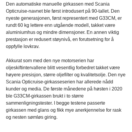
Den automatiske manuelle girkassen med Scania
Opticruise-navnet ble først introdusert på 90-tallet. Den
nyeste generasjonen, først representert med G33CM, er
rundt 60 kg lettere enn utgående modell, takket være
aluminiumhus og mindre dimensjoner. En annen viktig
prestasjon er redusert støynivå, en forutsetning for å
oppfylle lovkrav.
Akkurat som med den nye motorserien har
oljeskiftintervallene blitt vesentlig forbedret takket være
høyere presisjon, større oljefilter og kvalitetsolje. Den nye
Scania Opticruise-girkasseserien har allerede nådd
kunder og media. De første månedene på høsten i 2020
ble G33CM-girkassen brukt i to større
sammenligningstester. I begge testene passerte
girkassen med glans og fikk mye anerkjennelse for rask
og nesten sømløs giring.