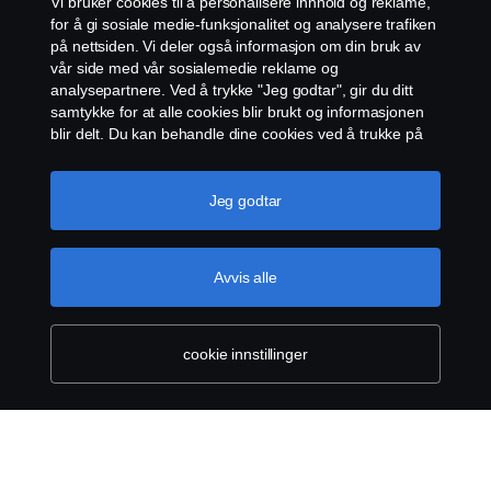
Vi bruker cookies til å personalisere innhold og reklame,
for å gi sosiale medie-funksjonalitet og analysere trafiken
på nettsiden. Vi deler også informasjon om din bruk av
vår side med vår sosialemedie reklame og
analysepartnere. Ved å trykke "Jeg godtar", gir du ditt
samtykke for at alle cookies blir brukt og informasjonen
blir delt. Du kan behandle dine cookies ved å trukke på
"cookie innstillinger" og velge kategorier du godtar. For
en mer detaljert forklaring hvordan vi bruker cookies,
vennligst besøk vår cookies-erklæring, som du finner ved
Jeg godtar
å trykke på linken under denne teksten.
Mer
informasjon om personvernet ditt
Avvis alle
cookie innstillinger