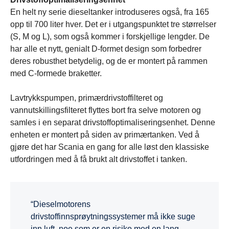
En helt ny serie dieseltanker introduseres også, fra 165
opp til 700 liter hver. Det er i utgangspunktet tre størrelser
(S, M og L), som også kommer i forskjellige lengder. De
har alle et nytt, genialt D-formet design som forbedrer
deres robusthet betydelig, og de er montert på rammen
med C-formede braketter.
Lavtrykkspumpen, primærdrivstoffilteret og
vannutskillingsfilteret flyttes bort fra selve motoren og
samles i en separat drivstoffoptimaliseringsenhet. Denne
enheten er montert på siden av primærtanken. Ved å
gjøre det har Scania en gang for alle løst den klassiske
utfordringen med å få brukt alt drivstoffet i tanken.
“Dieselmotorens
drivstoffinnsprøytningssystemer må ikke suge
inn luft, noe som er en risiko med en lang