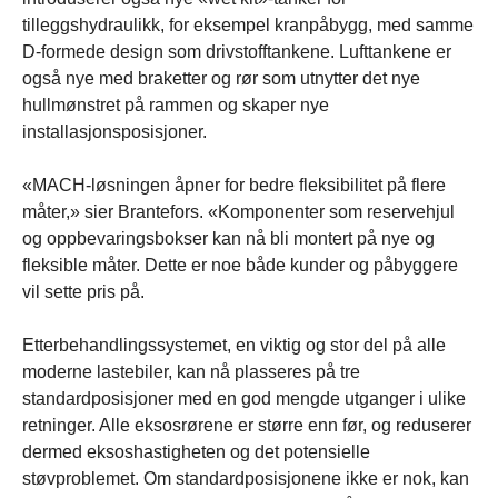
tilleggshydraulikk, for eksempel kranpåbygg, med samme
D-formede design som drivstofftankene. Lufttankene er
også nye med braketter og rør som utnytter det nye
hullmønstret på rammen og skaper nye
installasjonsposisjoner.
«MACH-løsningen åpner for bedre fleksibilitet på flere
måter,» sier Brantefors. «Komponenter som reservehjul
og oppbevaringsbokser kan nå bli montert på nye og
fleksible måter. Dette er noe både kunder og påbyggere
vil sette pris på.
Etterbehandlingssystemet, en viktig og stor del på alle
moderne lastebiler, kan nå plasseres på tre
standardposisjoner med en god mengde utganger i ulike
retninger. Alle eksosrørene er større enn før, og reduserer
dermed eksoshastigheten og det potensielle
støvproblemet. Om standardposisjonene ikke er nok, kan