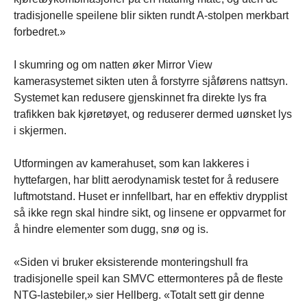
tradisjonelle speilene blir sikten rundt A-stolpen merkbart
forbedret.»
I skumring og om natten øker Mirror View
kamerasystemet sikten uten å forstyrre sjåførens nattsyn.
Systemet kan redusere gjenskinnet fra direkte lys fra
trafikken bak kjøretøyet, og reduserer dermed uønsket lys
i skjermen.
Utformingen av kamerahuset, som kan lakkeres i
hyttefargen, har blitt aerodynamisk testet for å redusere
luftmotstand. Huset er innfellbart, har en effektiv drypplist
så ikke regn skal hindre sikt, og linsene er oppvarmet for
å hindre elementer som dugg, snø og is.
«Siden vi bruker eksisterende monteringshull fra
tradisjonelle speil kan SMVC ettermonteres på de fleste
NTG-lastebiler,» sier Hellberg. «Totalt sett gir denne