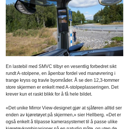
En lastebil med SMVC tilbyr en vesentlig forbedret sikt
rundt A-stolpene, en åpenbar fordel ved manøvrering i
trange kryss og travle byområder. Å se den 12,3-tommer
store skjermen er enkelt med A-stolpeplasseringen. Det
krever kun et raskt blikk for å få hele bildet.
«Det unike Mirror View-designet gjør at sjåføren alltid ser
enden av kjøretøyet på skjermen,» sier Hellberg. «Det er
også enkelt å tilpasse kamerasystemet til å passe ulike
kjøretøykombinasjoner på en naturlig måte, og uten de