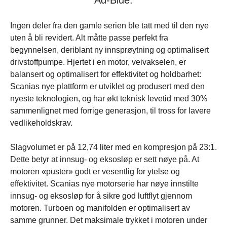
Ad-Blue.
Ingen deler fra den gamle serien ble tatt med til den nye
uten å bli revidert. Alt måtte passe perfekt fra
begynnelsen, deriblant ny innsprøytning og optimalisert
drivstoffpumpe. Hjertet i en motor, veivakselen, er
balansert og optimalisert for effektivitet og holdbarhet:
Scanias nye plattform er utviklet og produsert med den
nyeste teknologien, og har økt teknisk levetid med 30%
sammenlignet med forrige generasjon, til tross for lavere
vedlikeholdskrav.
Slagvolumet er på 12,74 liter med en kompresjon på 23:1.
Dette betyr at innsug- og eksosløp er sett nøye på. At
motoren «puster» godt er vesentlig for ytelse og
effektivitet. Scanias nye motorserie har nøye innstilte
innsug- og eksosløp for å sikre god luftflyt gjennom
motoren. Turboen og manifolden er optimalisert av
samme grunner. Det maksimale trykket i motoren under