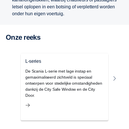
letsel oplopen in een botsing of verpletterd worden
onder hun eigen voertuig.
Onze reeks
L-series
P-se
De Scania L-serie met lage instap en
De Sc
gemaximaliseerd zichtveld is speciaal
cabin
ontworpen voor stedelijke omstandigheden
regio
dankzij de City Safe Window en de City
voor
Door.
omst