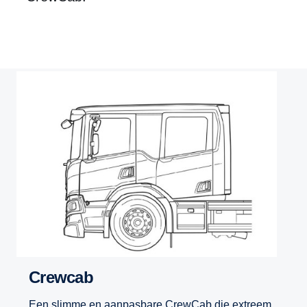
Crewcab
Een slimme en aanpasbare CrewCab die extreem