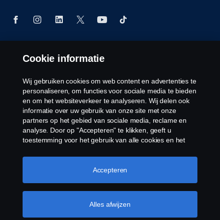
Cookie informatie
© Copyright Scania 2026 Alle Rechten
Voorbehouden. Scania Nederland B.V. Postbus
9598 4801 LN, Spinveld 57, 4815 HV Breda / T +31
Wij gebruiken cookies om web content en advertenties te
(0)76-5254 000 KvK-nummer: 27136821
personaliseren, om functies voor sociale media te bieden
en om het websiteverkeer te analyseren. Wij delen ook
informatie over uw gebruik van onze site met onze
partners op het gebied van sociale media, reclame en
analyse. Door op "Accepteren" te klikken, geeft u
toestemming voor het gebruik van alle cookies en het
delen van informatie. U kunt uw cookies ook beheren
door op "Cookie Instellingen" te klikken en de
categorieën te selecteren die u wilt accepteren. Voor een
Accepteren
meer gedetailleerde uitleg over hoe wij cookies
gebruiken, verwijzen wij u naar onze cookies pagina, die
u kunt vinden door op de link onder deze tekst te
Alles afwijzen
klikken.
Meer informatie over uw privacy