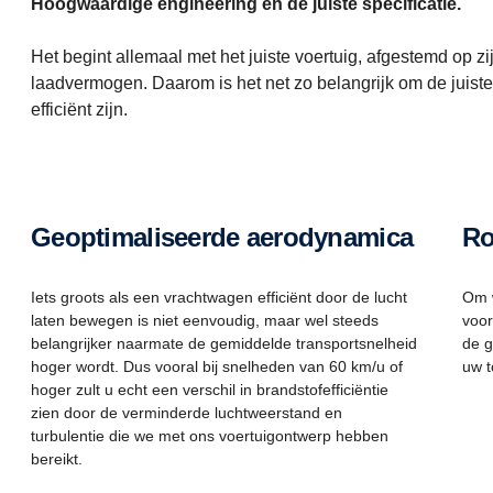
Hoogwaardige engineering en de juiste specificatie.
Het begint allemaal met het juiste voertuig, afgestemd op zij
laadvermogen. Daarom is het net zo belangrijk om de juist
efficiënt zijn.
Geoptimaliseerde aerodynamica
R
Iets groots als een vrachtwagen efficiënt door de lucht
Om w
laten bewegen is niet eenvoudig, maar wel steeds
voor
belangrijker naarmate de gemiddelde transportsnelheid
de g
hoger wordt. Dus vooral bij snelheden van 60 km/u of
uw t
hoger zult u echt een verschil in brandstofefficiëntie
zien door de verminderde luchtweerstand en
turbulentie die we met ons voertuigontwerp hebben
bereikt.