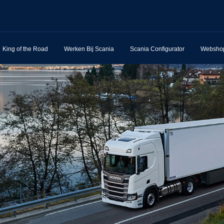
King of the Road
Werken Bij Scania
Scania Configurator
Websho