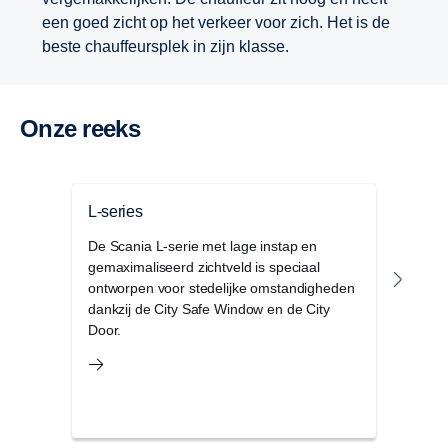
een goed zicht op het verkeer voor zich. Het is de
beste chauffeursplek in zijn klasse.
Onze reeks
L-series
G-se
De Scania L-serie met lage instap en
De S
gemaximaliseerd zichtveld is speciaal
combi
ontworpen voor stedelijke omstandigheden
binne
dankzij de City Safe Window en de City
opbe
Door.