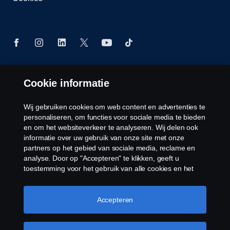
Cookie informatie
© Copyright Scania 2026 Alle Rechten
Voorbehouden. Scania Nederland B.V. Postbus
9598 4801 LN, Spinveld 57, 4815 HV Breda / T +31
Wij gebruiken cookies om web content en advertenties te
(0)76-5254 000 KvK-nummer: 27136821
personaliseren, om functies voor sociale media te bieden
en om het websiteverkeer te analyseren. Wij delen ook
informatie over uw gebruik van onze site met onze
partners op het gebied van sociale media, reclame en
analyse. Door op "Accepteren" te klikken, geeft u
toestemming voor het gebruik van alle cookies en het
delen van informatie. U kunt uw cookies ook beheren
door op "Cookie Instellingen" te klikken en de
categorieën te selecteren die u wilt accepteren. Voor een
Accepteren
meer gedetailleerde uitleg over hoe wij cookies
gebruiken, verwijzen wij u naar onze cookies pagina, die