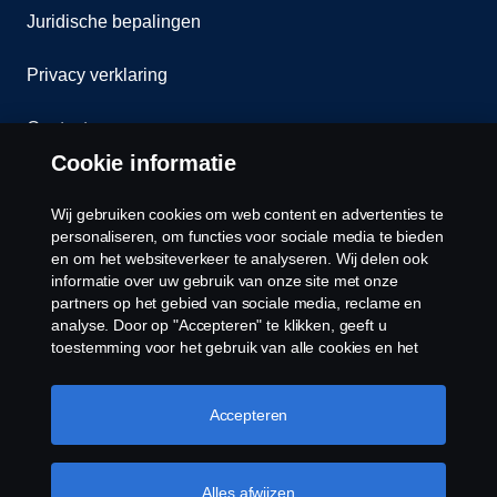
Juridische bepalingen
Privacy verklaring
Contact
Cookie informatie
Klokkenluiden
Wij gebruiken cookies om web content en advertenties te
Cookiebeleid
personaliseren, om functies voor sociale media te bieden
en om het websiteverkeer te analyseren. Wij delen ook
informatie over uw gebruik van onze site met onze
Cookies
partners op het gebied van sociale media, reclame en
analyse. Door op "Accepteren" te klikken, geeft u
toestemming voor het gebruik van alle cookies en het
delen van informatie. U kunt uw cookies ook beheren
door op "Cookie Instellingen" te klikken en de
categorieën te selecteren die u wilt accepteren. Voor een
Accepteren
meer gedetailleerde uitleg over hoe wij cookies
gebruiken, verwijzen wij u naar onze cookies pagina, die
© Copyright Scania 2026 Alle Rechten
u kunt vinden door op de link onder deze tekst te
Alles afwijzen
Voorbehouden. Scania Nederland B.V. Postbus