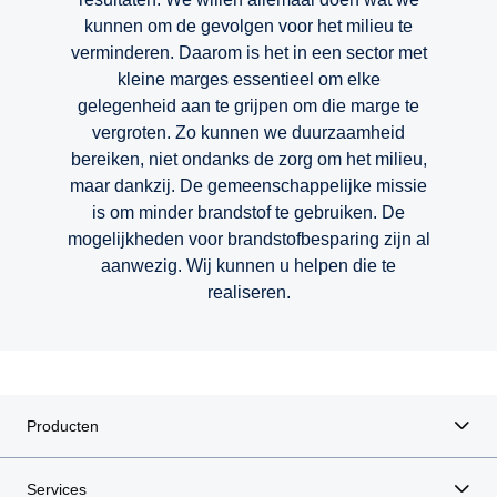
kunnen om de gevolgen voor het milieu te
verminderen. Daarom is het in een sector met
kleine marges essentieel om elke
gelegenheid aan te grijpen om die marge te
vergroten. Zo kunnen we duurzaamheid
bereiken, niet ondanks de zorg om het milieu,
maar dankzij. De gemeenschappelijke missie
is om minder brandstof te gebruiken. De
mogelijkheden voor brandstofbesparing zijn al
aanwezig. Wij kunnen u helpen die te
Veiligheidssystemen voor de toekomst
Hernieuwbare brandstoffen
Veiligheid op de weg
Brandstofbesparing
Connectiviteit
Elektrificatie
Uptime
realiseren.
Producten
Services