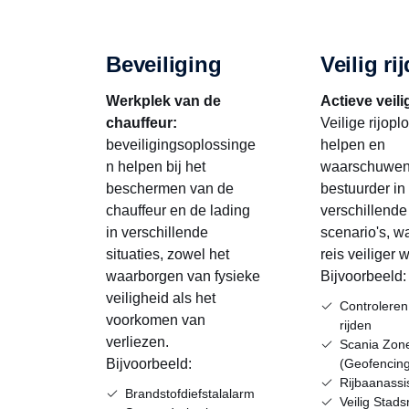
Beveiliging
Veilig ri
Werkplek van de
Actieve veili
chauffeur:
Veilige rijop
beveiligingsoplossinge
helpen en
n helpen bij het
waarschuwen
beschermen van de
bestuurder in
chauffeur en de lading
verschillende
in verschillende
scenario's, w
situaties, zowel het
reis veiliger w
waarborgen van fysieke
Bijvoorbeeld:
veiligheid als het
Controleren
voorkomen van
rijden
verliezen.
Scania Zon
Bijvoorbeeld:
(Geofencin
Rijbaanassi
Brandstofdiefstalalarm
Veilig Stad