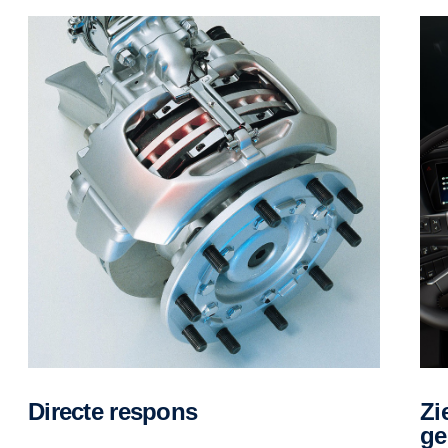
Directe respons
Zie het gebeuren voordat het
ge