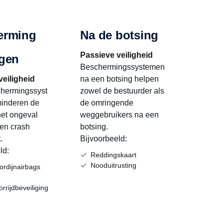
erming
Na de botsing
Passieve veiligheid
ngen
Beschermingssystemen
veiligheid
na een botsing helpen
hermingssyst
zowel de bestuurder als
inderen de
de omringende
het ongeval
weggebruikers na een
en crash
botsing.
.
Bijvoorbeeld:
ld:
Reddingskaart
Nooduitrusting
gordijnairbags
rrijdbeveiliging