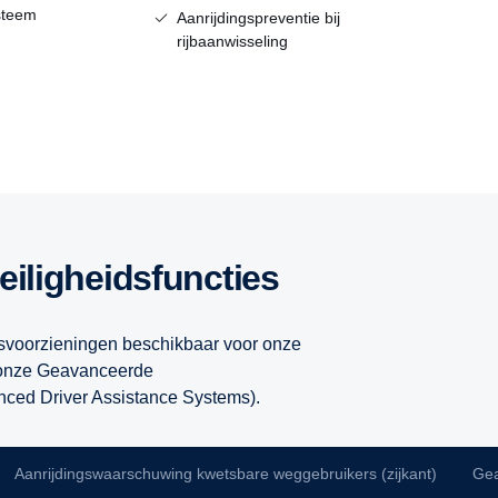
steem
Aanrijdingspreventie bij
rijbaanwisseling
eiligheidsfuncties
dsvoorzieningen beschikbaar voor onze
n onze Geavanceerde
ced Driver Assistance Systems).
Aanrijdingswaarschuwing kwetsbare weggebruikers (zijkant)
Ge