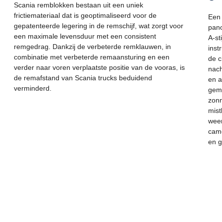
Scania remblokken bestaan uit een uniek
frictiemateriaal dat is geoptimaliseerd voor de
Een 
gepatenteerde legering in de remschijf, wat zorgt voor
pano
een maximale levensduur met een consistent
A-st
remgedrag. Dankzij de verbeterde remklauwen, in
inst
combinatie met verbeterde remaansturing en een
de c
verder naar voren verplaatste positie van de vooras, is
nach
de remafstand van Scania trucks beduidend
en a
verminderd.
gemo
zonn
mist
weer
came
en 