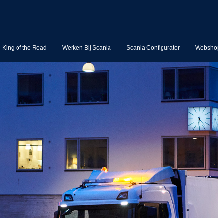
King of the Road
Werken Bij Scania
Scania Configurator
Websho