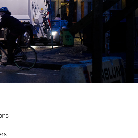
 ons
ers