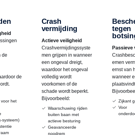
jden
Crash
Besch
vermijding
tegen
gheid
botsi
lossingen
Actieve veiligheid
Crashvermijdingssyste
Passieve 
 de
men grijpen in wanneer
Crashbesc
een ongeval dreigt,
emen verm
waardoor het ongeval
ernst van 
aardoor de
volledig wordt
wanneer e
ordt.
voorkomen of de
plaatsvindt
schade wordt beperkt.
Bijvoorbee
Bijvoorbeeld:
 voor het
Zijkant 
Voor
Waarschuwing rijden
e
onderdoo
buiten baan met
g-systeem)
actieve besturing
stentie
Geavanceerde
sraam
noodrem