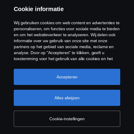
13 okt 2025
Cookie informatie
Scania Fleet Position helpt u de efficiëntie en productiviteit
te maximaliseren door uw wagenpark vrijwel in real time te
volgen en te monitoren.
Wij gebruiken cookies om web content en advertenties te
personaliseren, om functies voor sociale media te bieden
en om het websiteverkeer te analyseren. Wij delen ook
informatie over uw gebruik van onze site met onze
partners op het gebied van sociale media, reclame en
analyse. Door op "Accepteren" te klikken, geeft u
toestemming voor het gebruik van alle cookies en het
delen van informatie. U kunt uw cookies ook beheren
door op "Cookie Instellingen" te klikken en de
categorieën te selecteren die u wilt accepteren. Voor een
Accepteren
meer gedetailleerde uitleg over hoe wij cookies
gebruiken, verwijzen wij u naar onze cookies pagina, die
Datatoegang
u kunt vinden door op de link onder deze tekst te
Alles afwijzen
13 okt 2025
klikken.
Meer informatie over uw privacy
Met onze service voor datatoegang communiceren alle
gevestigde wagenparkbeheersystemen van derden met uw
Cookie-instellingen
Scania voertuigen en de gegevens ontvangen voor
hetzelfde grotere plaatje.