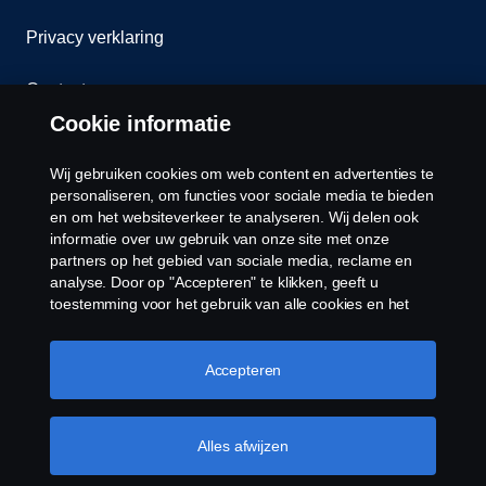
Privacy verklaring
Contact
Cookie informatie
Klokkenluiden
Wij gebruiken cookies om web content en advertenties te
Cookiebeleid
personaliseren, om functies voor sociale media te bieden
en om het websiteverkeer te analyseren. Wij delen ook
informatie over uw gebruik van onze site met onze
Cookies
partners op het gebied van sociale media, reclame en
analyse. Door op "Accepteren" te klikken, geeft u
toestemming voor het gebruik van alle cookies en het
delen van informatie. U kunt uw cookies ook beheren
door op "Cookie Instellingen" te klikken en de
categorieën te selecteren die u wilt accepteren. Voor een
Accepteren
meer gedetailleerde uitleg over hoe wij cookies
gebruiken, verwijzen wij u naar onze cookies pagina, die
© Copyright Scania 2026 Alle Rechten
u kunt vinden door op de link onder deze tekst te
Alles afwijzen
Voorbehouden. Scania Nederland B.V. Postbus
klikken.
Meer informatie over uw privacy
9598 4801 LN, Spinveld 57, 4815 HV Breda / T +31