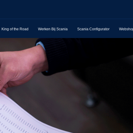
King of the Road
Werken Bij Scania
Scania Configurator
Websho