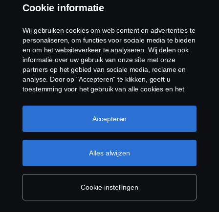
Cookie informatie
Wij gebruiken cookies om web content en advertenties te
personaliseren, om functies voor sociale media te bieden
en om het websiteverkeer te analyseren. Wij delen ook
informatie over uw gebruik van onze site met onze
partners op het gebied van sociale media, reclame en
analyse. Door op "Accepteren" te klikken, geeft u
toestemming voor het gebruik van alle cookies en het
delen van informatie. U kunt uw cookies ook beheren
door op "Cookie Instellingen" te klikken en de
categorieën te selecteren die u wilt accepteren. Voor een
Accepteren
meer gedetailleerde uitleg over hoe wij cookies
gebruiken, verwijzen wij u naar onze cookies pagina, die
u kunt vinden door op de link onder deze tekst te
Alles afwijzen
klikken.
Meer informatie over uw privacy
Cookie-instellingen