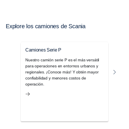
Explore los camiones de Scania
Camiones Serie P
Cami
Nuestro camión serie P es el más versátil
Nues
para operaciones en entornos urbanos y
prem
regionales. ¡Conoce más! Y obtén mayor
adapt
confiabilidad y menores costos de
permi
operación.
espec
espec