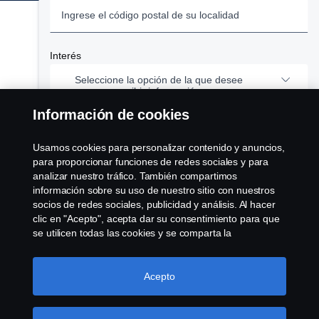
Aguascalientes
Baja California
Interés
Baja California Sur
Seleccione la opción de la que desee
recibir información
Campeche
Información de cookies
¿Cómo podemos ayudarle?
Chiapas
Camiones
Usamos cookies para personalizar contenido y anuncios,
para proporcionar funciones de redes sociales y para
analizar nuestro tráfico. También compartimos
Chihuahua
Autobuses
información sobre su uso de nuestro sitio con nuestros
socios de redes sociales, publicidad y análisis. Al hacer
Ciudad De México
Minería
clic en "Acepto", acepta dar su consentimiento para que
Términos y condiciones
se utilicen todas las cookies y se comparta la
información. También puede administrar sus cookies
Coahuila
Aplicaciones Especiales
Política de Privacidad y Protección de Datos Personales
haciendo clic en "Configuración de cookies" y
seleccionando las categorías que desea aceptar. Para
Acepto
Colima
Financiamiento
obtener una explicación más detallada de cómo usamos
He leído y acepto lo términos y condiciones
las cookies, visite nuestra sección de cookies, que puede
encontrar haciendo clic en el enlace debajo de este