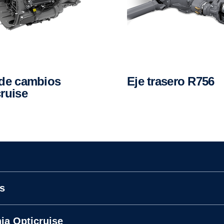
Eje trasero R756
ruise
os
ia Opticruise