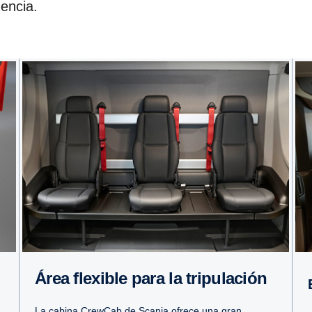
gencia.
Área flexible para la tripulación
La cabina CrewCab de Scania ofrece una gran