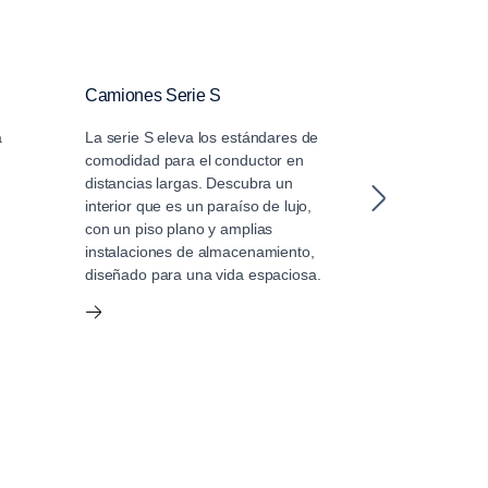
Camiones Serie S
Camiones Cr
a
La serie S eleva los estándares de
La nueva cabi
comodidad para el conductor en
Scania puede t
distancias largas. Descubra un
ocho pasajeros
interior que es un paraíso de lujo,
flexibilidad, c
con un piso plano y amplias
incomparables.
instalaciones de almacenamiento,
elementos se e
diseñado para una vida espaciosa.
ventana de seg
ciudad de Scan
climatizador in
área del equipo