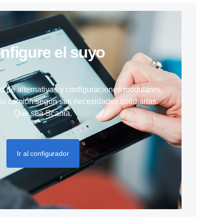
onfigure el suyo
 de alternativas y configuraciones modulares,
su camión según sus necesidades cotidianas.
Que sea Scania.
Ir al configurador