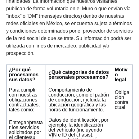
finalidades. La información que nuestros visitantes
publican de forma voluntaria en el Muro o que envían vía
“inbox” o “DM” (mensajes directos) dentro de nuestras
redes oficiales en México, se encuentra sujeta a términos
y condiciones determinados por el proveedor de servicios
de la red social de que se trate. Su información podrá ser
utilizada con fines de mercadeo, publicidad y/o
prospección.
¿Por qué
Motiv
¿Qué categorías de datos
procesamos
o
personales procesamos?
sus datos?
legal
Para cumplir
Comportamiento de
Obliga
con nuestras
conducción, como el patrón
ción
obligaciones
de conducción, incluida la
contra
contractuales,
ubicación geográfica y las
ctual
tales como:
horas de funcionamiento.
Datos de identificación, por
Entregar/presta
ejemplo, la identificación
r los servicios
del vehículo (incluyendo
solicitados por
VIN e ID del chasis),
el cliente/su