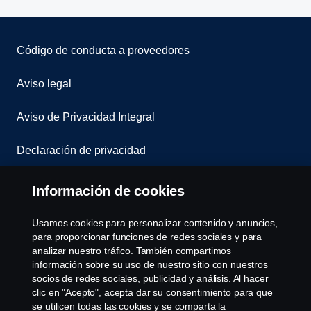
Nombre
Código de conducta a proveedores
Email
Aviso legal
Aviso de Privacidad Integral
Número celular
Declaración de privacidad
Cookies
Información de cookies
Estado
Contáctanos
Usamos cookies para personalizar contenido y anuncios,
Seleccione su estado
para proporcionar funciones de redes sociales y para
Denuncia de irregularidades
analizar nuestro tráfico. También compartimos
información sobre su uso de nuestro sitio con nuestros
Compañia
socios de redes sociales, publicidad y análisis. Al hacer
Aguascalientes
Cookie settings
clic en "Acepto", acepta dar su consentimiento para que
se utilicen todas las cookies y se comparta la