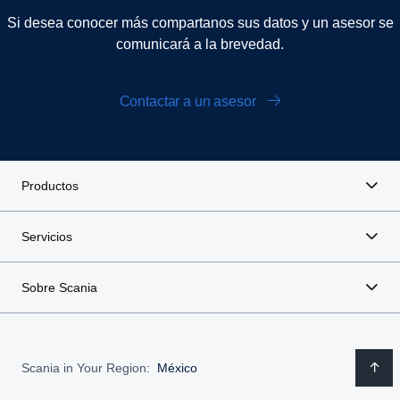
Si desea conocer más compartanos sus datos y un asesor se
comunicará a la brevedad.
Contactar a un asesor
Productos
Servicios
Sobre Scania
Servicios para conductores
Scania in Your Region:
México