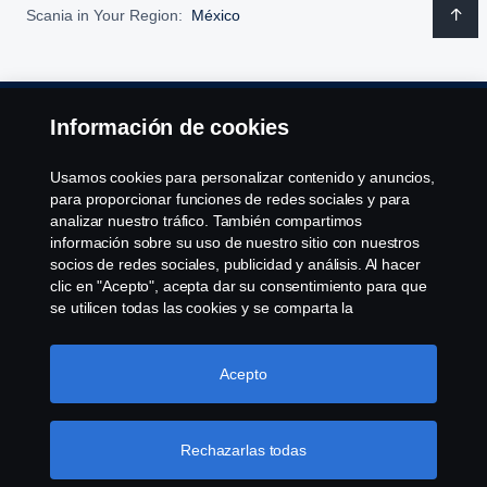
Scania in Your Region:
México
Información de cookies
Código de conducta a proveedores
Usamos cookies para personalizar contenido y anuncios,
Aviso legal
para proporcionar funciones de redes sociales y para
analizar nuestro tráfico. También compartimos
Aviso de Privacidad Integral
información sobre su uso de nuestro sitio con nuestros
socios de redes sociales, publicidad y análisis. Al hacer
clic en "Acepto", acepta dar su consentimiento para que
Declaración de privacidad
se utilicen todas las cookies y se comparta la
información. También puede administrar sus cookies
Cookies
haciendo clic en "Configuración de cookies" y
seleccionando las categorías que desea aceptar. Para
Acepto
Contáctanos
obtener una explicación más detallada de cómo usamos
las cookies, visite nuestra sección de cookies, que puede
encontrar haciendo clic en el enlace debajo de este
Denuncia de irregularidades
Rechazarlas todas
texto.
Más información