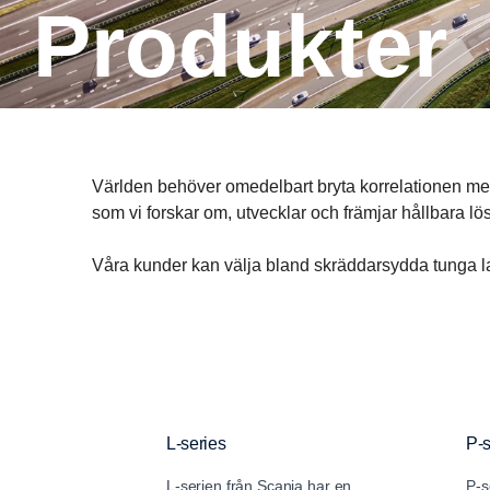
Produkter
Världen behöver omedelbart bryta korrelationen mell
som vi forskar om, utvecklar och främjar hållbara lö
Våra kunder kan välja bland skräddarsydda tunga la
L-series
P-s
L-serien från Scania har en
P-s