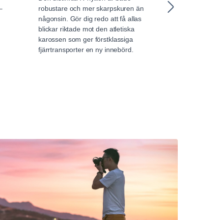
–
robustare och mer skarpskuren än
förarkomfort vid
någonsin. Gör dig redo att få allas
Den här hytten 
blickar riktade mot den atletiska
interiör, plant 
karossen som ger förstklassiga
förvaringsutry
fjärrtransporter en ny innebörd.
ett rymligt boe