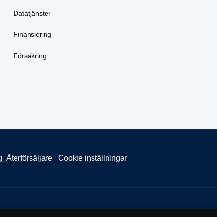
Datatjänster
Finansiering
Försäkring
g
Återförsäljare
Cookie inställningar
, SE-151 87 Södertälje, Sweden, Tel: +46-8-55 38 10 00, Fax: +46-8-55 3