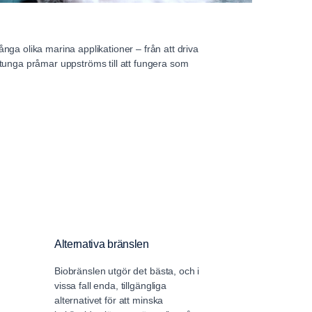
ga olika marina applikationer – från att driva
tunga pråmar uppströms till att fungera som
Alternativa bränslen
Elektrifiering
Biobränslen utgör det bästa, och i
Hållbarhet har
vissa fall enda, tillgängliga
prioritet vid Sc
alternativet för att minska
elektrifiering u