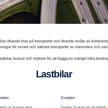
an ökande krav på transporter och ökande nivåer av koldioxiduts
sningar för renare och säkrare transporter av människor och varo
stbilar, bussar och motorer för att bygga en mängd olika kostna
Lastbilar
erien
G-serien
erien är Scanias mest
Scanias G-serie ger ett distinkt