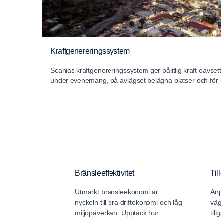
Kraftgenereringssystem
Scanias kraftgenereringssystem ger pålitlig kraft oavset
under evenemang, på avlägset belägna platser och för k
Bränsleeffektivitet
Til
Utmärkt bränsleekonomi är
Anp
nyckeln till bra driftekonomi och låg
väg
miljöpåverkan. Upptäck hur
til