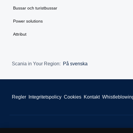
Bussar och turistbussar
Power solutions
Attribut
Scania in Your Region:
På svenska
Regler
Integritetspolicy
Cookies
Kontakt
Whistleblowin
© Copyright Scania 2024. All rights reserved. Scania CV AB (publ)