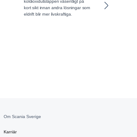
koldioxidutsläppen väsentligt på
del i arbetet m
kort sikt innan andra lösningar som
transporter hål
eldrift blir mer livskraftiga.
Elektrifieringe
stormsteg och 
mångfacetterad 
elektrifierade t
forskning om ol
biobränsledrivn
och helelektrisk
lovat att i forts
nytt elfordon va
Om Scania Sverige
Karriär