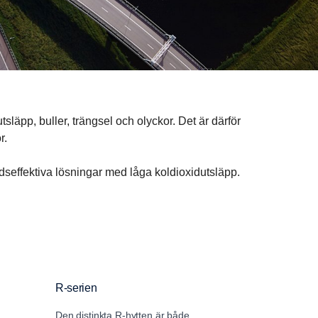
läpp, buller, trängsel och olyckor. Det är därför
r.
dseffektiva lösningar med låga koldioxidutsläpp.
R-serien
S-serien
Den distinkta R-hytten är både
S-serien sätter