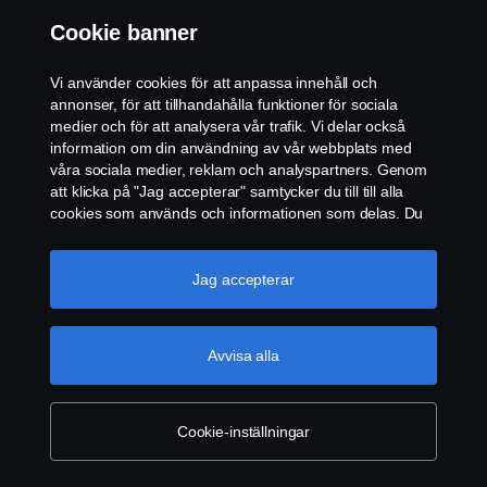
Scanias mest värdefulla tillgång är våra
Cookie banner
medarbetare. I en dynamisk miljö bidrar din
Vi använder cookies för att anpassa innehåll och
kunskap och unika bakgrund till den mångfald
annonser, för att tillhandahålla funktioner för sociala
som utgör en del av vår framgång. Här finns
medier och för att analysera vår trafik. Vi delar också
information om din användning av vår webbplats med
en plats för alla – från generalister till
våra sociala medier, reklam och analyspartners. Genom
specialister och chefer. Om du är motiverad
att klicka på "Jag accepterar" samtycker du till till alla
cookies som används och informationen som delas. Du
och beredd att ta ansvar har du alla
kan också hantera dina cookies genom att klicka på
möjligheter hos oss.
"Cookie-inställningar" och välja de kategorier du vill
acceptera. För en mer detaljerad förklaring av hur vi
Jag accepterar
använder cookies, besök vår sida om cookies, som du
kan hitta genom att klicka på länken under den här
texten.
Mer information om ditt dataskydd
Avvisa alla
Cookie-inställningar
Lediga tjänster
Scanias mest värdefulla tillgång är våra medarbetare. Vi