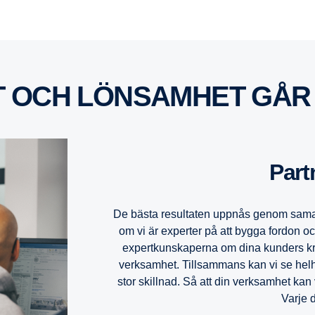
T OCH LÖNSAMHET GÅR 
Par
De bästa resultaten uppnås genom samar
om vi är experter på att bygga fordon o
expertkunskaperna om dina kunders kra
verksamhet. Tillsammans kan vi se helh
stor skillnad. Så att din verksamhet kan v
Varje d