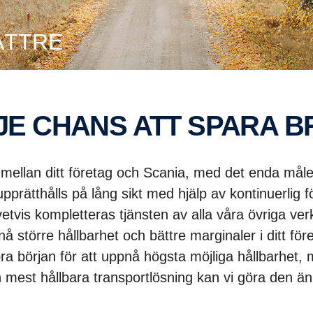
ÄTTRE
RJE CHANS ATT SPARA 
mellan ditt företag och Scania, med det enda målet
rätthålls på lång sikt med hjälp av kontinuerlig fö
tvis kompletteras tjänsten av alla våra övriga verk
å större hållbarhet och bättre marginaler i ditt för
a början för att uppnå högsta möjliga hållbarhe
 mest hållbara transportlösning kan vi göra den än