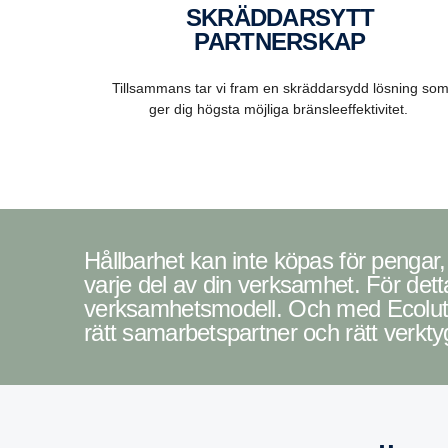
SKRÄDDARSYTT
PARTNERSKAP
Tillsammans tar vi fram en skräddarsydd lösning so
ger dig högsta möjliga bränsleeffektivitet.
Hållbarhet kan inte köpas för pengar, men den kan lånas – från framtida generationer. Eller så kan den förtjänas – från
varje del av din verksamhet. För det
verksamhetsmodell. Och med Ecolution 
rätt samarbetspartner och rätt verkty