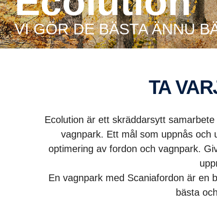
Ecolution
VI GÖR DE BÄSTA ÄNNU B
TA VA
Ecolution är ett skräddarsytt samarbete 
vagnpark. Ett mål som uppnås och upp
optimering av fordon och vagnpark. Give
uppn
En vagnpark med Scaniafordon är en br
bästa och