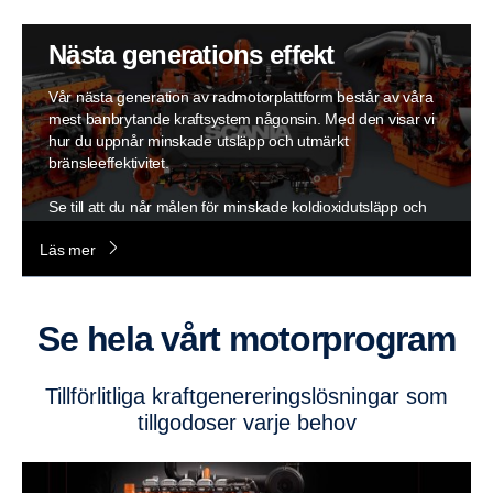
Nästa generations effekt
Vår nästa generation av radmotorplattform består av våra
mest banbrytande kraftsystem någonsin. Med den visar vi
hur du uppnår minskade utsläpp och utmärkt
bränsleeffektivitet.
Se till att du når målen för minskade koldioxidutsläpp och
minskar din bränsleförbrukning. Våra avancerade
Läs mer
radmotorer kan dessutom köras på förnybara bränslen
som bland annat 100-procentigt HVO.
Se hela vårt motorprogram
Tillförlitliga kraftgenereringslösningar som
tillgodoser varje behov