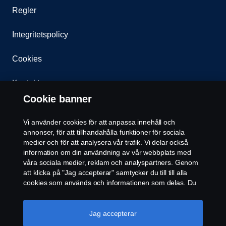
Regler
Integritetspolicy
Cookies
Kontakt
Cookie banner
Whistleblowing
Vi använder cookies för att anpassa innehåll och
Återförsäljare
annonser, för att tillhandahålla funktioner för sociala
medier och för att analysera vår trafik. Vi delar också
information om din användning av vår webbplats med
Cookie inställningar
våra sociala medier, reklam och analyspartners. Genom
att klicka på "Jag accepterar" samtycker du till till alla
cookies som används och informationen som delas. Du
kan också hantera dina cookies genom att klicka på
"Cookie-inställningar" och välja de kategorier du vill
acceptera. För en mer detaljerad förklaring av hur vi
Jag accepterar
använder cookies, besök vår sida om cookies, som du