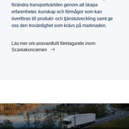
förändra transportvärlden genom att skapa
erfarenheter, kunskap och förmågor som kan
överföras till produkt- och tjänstutveckling samt ge
oss den trovärdighet som krävs på marknaden.
Läs mer om ansvarsfullt företagande inom
Scaniakoncernen
Scanias vetenskapligt baserade mål
Transporter och Agenda 2030
Karriär
Innovation inom transportlösningar