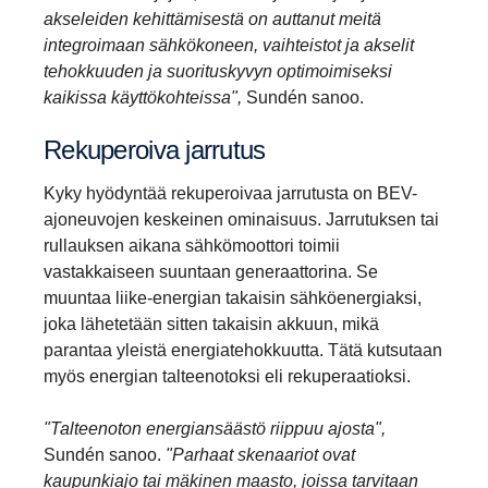
akseleiden kehittämisestä on auttanut meitä
integroimaan sähkökoneen, vaihteistot ja akselit
tehokkuuden ja suorituskyvyn optimoimiseksi
kaikissa käyttökohteissa",
Sundén sanoo.
Rekupe­roiva jarrutus
Kyky hyödyntää rekuperoivaa jarrutusta on BEV-
ajoneuvojen keskeinen ominaisuus. Jarrutuksen tai
rullauksen aikana sähkömoottori toimii
vastakkaiseen suuntaan generaattorina. Se
muuntaa liike-energian takaisin sähköenergiaksi,
joka lähetetään sitten takaisin akkuun, mikä
parantaa yleistä energiatehokkuutta. Tätä kutsutaan
myös energian talteenotoksi eli rekuperaatioksi.
"Talteenoton energiansäästö riippuu ajosta",
Sundén sanoo.
"Parhaat skenaariot ovat
kaupunkiajo tai mäkinen maasto, joissa tarvitaan