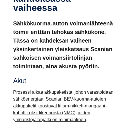
vaiheessa
Sähkökuorma-auton voimanlähteenä
toimii erittäin tehokas sähkökone.
Tässä on kahdeksan vaiheen
yksinkertainen yleiskatsaus Scanian
sähköisen voimansiirtolinjan
toimintaan, aina akusta pyöriin.
Akut
Prosessi alkaa akkupaketista, johon varastoidaan
sähköenergiaa. Scanian BEV-kuorma-autojen
akkupaketit koostuvat
litium-nikkeli-mangaani-
koboltti-oksidikennoista (NMC), joiden
ympäristöjalanjälki on minimaalinen
.