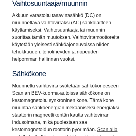
Vaihto­suun­taaja/muunnin
Akkuun varastoitu tasavirtasähkö (DC) on
muunnettava vaihtovirraksi (AC) sähkölaitteen
käyttämiseksi. Vaihtosuuntaaja tai muunnin
suorittaa tämän muutoksen. Vaihtovirtamoottoreita
käytetään yleisesti sähköajoneuvoissa niiden
tehokkuuden, tehotiheyden ja nopeuden
helpomman hallinnan vuoksi.
Sähkö­kone
Muunnettu vaihtovirta syötetään sähkökoneeseen
Scanian BEV-kuorma-autoissa sähkökone on
kestomagnetoitu synkroninen kone. Tämä kone
muuntaa sähköenergian mekaaniseksi energiaksi
staattorin magneettikentän kautta vaihtovirran
indusoimana, mikä puolestaan saa
kestomagnetoidun roottorin pyörimään.
Scanialla