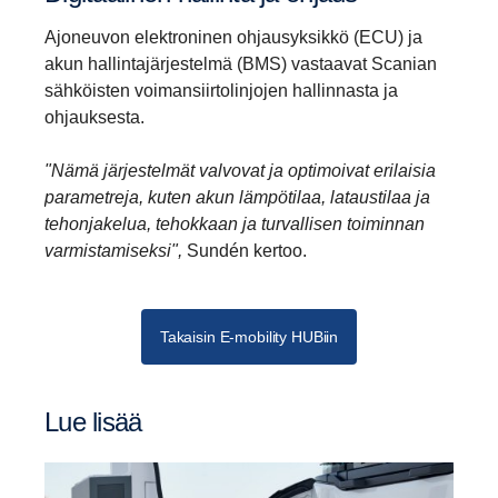
Ajoneuvon elektroninen ohjausyksikkö (ECU) ja
akun hallintajärjestelmä (BMS) vastaavat Scanian
sähköisten voimansiirtolinjojen hallinnasta ja
ohjauksesta.
"Nämä järjestelmät valvovat ja optimoivat erilaisia
parametreja, kuten akun lämpötilaa, lataustilaa ja
tehonjakelua, tehokkaan ja turvallisen toiminnan
varmistamiseksi",
Sundén kertoo.
Takaisin E-mobility HUBiin
Lue lisää