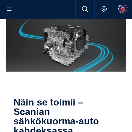
Näin se toimii –
Scanian
sähkökuorma-​auto
kahdek­sassa