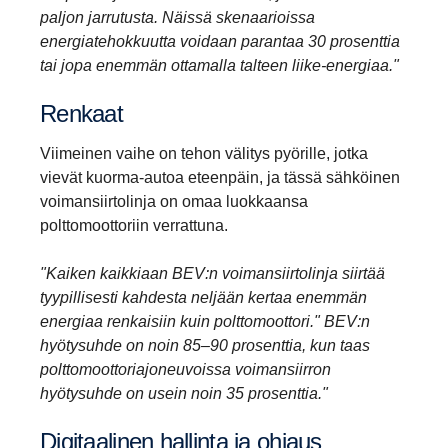
paljon jarrutusta. Näissä skenaarioissa
energiatehokkuutta voidaan parantaa 30 prosenttia
tai jopa enemmän ottamalla talteen liike-energiaa."
Renkaat
Viimeinen vaihe on tehon välitys pyörille, jotka
vievät kuorma-autoa eteenpäin, ja tässä sähköinen
voimansiirtolinja on omaa luokkaansa
polttomoottoriin verrattuna.
"Kaiken kaikkiaan BEV:n voimansiirtolinja siirtää
tyypillisesti kahdesta neljään kertaa enemmän
energiaa renkaisiin kuin polttomoottori." BEV:n
hyötysuhde on noin 85–90 prosenttia, kun taas
polttomoottoriajoneuvoissa voimansiirron
hyötysuhde on usein noin 35 prosenttia."
Digitaa­linen hallinta ja ohjaus