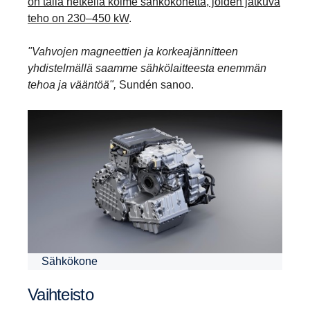
on tällä hetkellä kolme sähkökonetta, joiden jatkuva
teho on 230–450 kW
.
"Vahvojen magneettien ja korkeajännitteen
yhdistelmällä saamme sähkölaitteesta enemmän
tehoa ja vääntöä",
Sundén sanoo.
Sähkökone
Vaihteisto