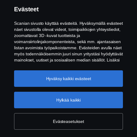
Evästeet
Scanian sivusto käyttää evästeitä. Hyväksymällä evästeet
näet sivustolla olevat videot, toimipaikkojen yhteystiedot,
zoomattavat 3D -kuvat tuotteista ja
voimansiirtolinjakomponenteista, sekä mm. ajantasaisen
listan avoimista työpaikoistamme. Evästeiden avulla näet
Tulevaisuuden kestävä Scania
myös todennäköisemmin juuri sinun yritystäsi hyödyttävät
mainokset, uutiset ja sosiaalisen median sisällöt. Lisäksi
voimme analysoida verkkosivuliikennettä verkkosivuston
Suorituskykyinen käsittelyteho ja viestintätekniikka takaavat
parantamiseksi, kun hyväksyt evästeet. Klikkaamalla
ajoneuvon kestävyyden myös tulevaisuudessa: Tulevaisuuden
"Hyväksyn evästeet" annat suostumuksesi kaikkien
Hyväksy kaikki evästeet
kestävä Scania on rakennettu uusille palveluille ja digitaalisille
evästeiden käyttämiseen sekä tiedon jakamiseen. Voit
sovelluksille, jotka vahvistavat yrityksesi suorituskykyä
muuttaa asetuksia klikkaamalla "Evästeiden asetukset" ja
entisestään.
valitsemalla, mitkä kategoriat hyväksyt. Tarkat tiedot
Hylkää kaikki
evästeistä löydät täältä:
Lisätietoja yksityisyydestäsi
Katso esite
Evästeasetukset