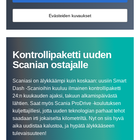
Evästeiden kuvaukset
Kontrol­li­pa­ketti uuden
Scanian ostajalle
Scaniasi on älykkäämpi kuin koskaan: uusiin Smart
Dash -Scanioihin kuuluu ilmainen kontrollipaketti
24:n kuukauden ajaksi, takuun alkamispäivästä
lähtien. Saat myös Scania ProDrive -koulutuksen
kuljettajillesi, jotta uuden teknologian parhaat tehot
saadaan irti jokaiselta kilometriltä. Nyt on siis hyvä
aika uudistaa kalustoa, ja hypätä älykkääseen
tulevaisuuteen!