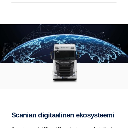
Scanian digitaa­linen ekosys­teemi