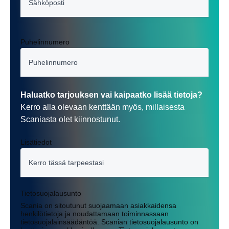
Puhelinnumero
Haluatko tarjouksen vai kaipaatko lisää tietoja?
Kerro alla olevaan kenttään myös, millaisesta
Scaniasta olet kiinnostunut.
Lisätiedot
Tietosuojalausunto
Scania on sitoutunut suojaamaan asiakkaidensa
henkilötietoja ja noudattamaan toiminnassaan
tietosuojalainsäädäntöä. Scanian tietosuojalausunto on