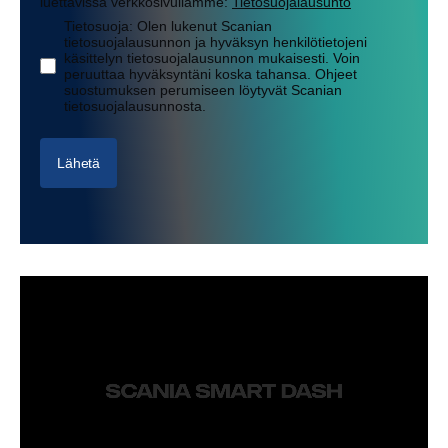
luettavissa verkkosivullamme:
Tietosuojalausunto
Tietosuoja: Olen lukenut Scanian
tietosuojalausunnon ja hyväksyn henkilötietojeni
käsittelyn tietosuojalausunnon mukaisesti. Voin
peruuttaa hyväksyntäni koska tahansa. Ohjeet
suostumuksen perumiseen löytyvät Scanian
tietosuojalausunnosta.
Lähetä