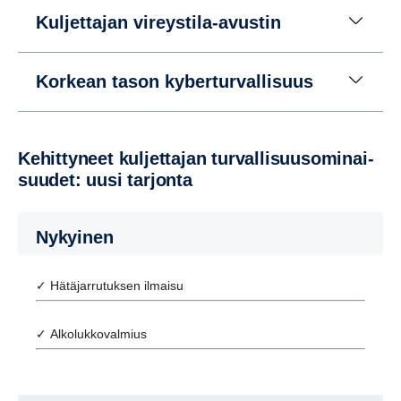
Kuljettajan vireystila-avustin
Korkean tason kyberturvallisuus
Kehit­ty­neet kuljet­tajan turval­li­suuso­mi­nai­
suudet: uusi tarjonta
Nykyinen
✓ Hätäjarrutuksen ilmaisu
✓ Alkolukkovalmius