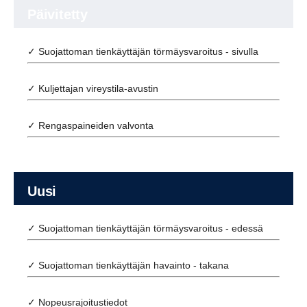
Päivitetty
✓ Suojattoman tienkäyttäjän törmäysvaroitus - sivulla
✓ Kuljettajan vireystila-avustin
✓ Rengaspaineiden valvonta
Uusi
✓ Suojattoman tienkäyttäjän törmäysvaroitus - edessä
✓ Suojattoman tienkäyttäjän havainto - takana
✓ Nopeusrajoitustiedot