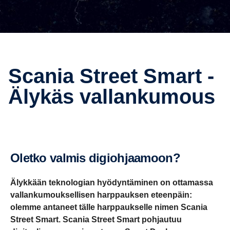
Scania Street Smart -
Älykäs vallan­ku­mous
Oletko valmis digioh­jaa­moon?
Älykkään teknologian hyödyntäminen on ottamassa
vallankumouksellisen harppauksen eteenpäin:
olemme antaneet tälle harppaukselle nimen Scania
Street Smart. Scania Street Smart pohjautuu