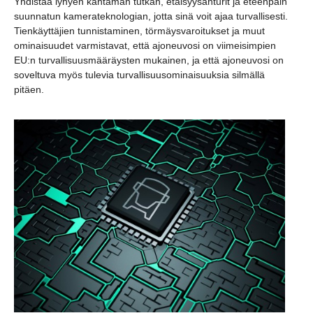
Yhdistää lyhyen kantaman tutkan, etäisyysanturit ja eteenpäin
suunnatun kamerateknologian, jotta sinä voit ajaa turvallisesti.
Tienkäyttäjien tunnistaminen, törmäysvaroitukset ja muut
ominaisuudet varmistavat, että ajoneuvosi on viimeisimpien
EU:n turvallisuusmääräysten mukainen, ja että ajoneuvosi on
soveltuva myös tulevia turvallisuusominaisuuksia silmällä
pitäen.