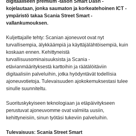
digitaaliseen premium -tason Smart Dash -
kojelautaan, jonka saumaton ja korkeatehoinen ICT -
ympäristö takaa Scania Street Smart -
vallankumouksen.
Kuljettajalle tehty: Scanian ajoneuvot ovat nyt
turvallisempia, älykkäämpiä ja käyttäjälähtöisempiä, kuin
koskaan ennen. Kehittyneistä
turvallisuusominaisuuksista ja Scania -
etävianmäärityksestä karttoihin ja räätälöitäviin
digitaalisiin palveluihin, jotka hyödyntävät todellisia
ajoneuvotietoja. Tulevaisuuden ajokokemuksestasi tulee
sinulle suunniteltu.
Suorituskykyiseen teknologiaan ja etäpäivitykseen
perustuvat ajoneuvomme ovat valmiita uusiin,
kehittyneisiin, sinun työtäsi tukeviin palveluihin.
Tulevaisuus: Scania Street Smart