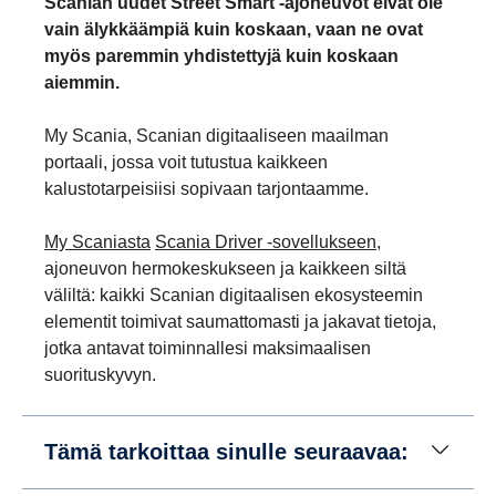
Scanian uudet Street Smart -ajoneuvot eivät ole
vain älykkäämpiä kuin koskaan, vaan ne ovat
myös paremmin yhdistettyjä kuin koskaan
aiemmin.
My Scania, Scanian digitaaliseen maailman
portaali, jossa voit tutustua kaikkeen
kalustotarpeisiisi sopivaan tarjontaamme.
My Scaniasta
Scania Driver -sovellukseen
,
ajoneuvon hermokeskukseen ja kaikkeen siltä
väliltä: kaikki Scanian digitaalisen ekosysteemin
elementit toimivat saumattomasti ja jakavat tietoja,
jotka antavat toiminnallesi maksimaalisen
suorituskyvyn.
Tämä tarkoittaa sinulle seuraavaa: