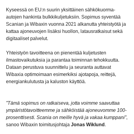
Kyseessä on EU:n suurin yksittäinen sähkökuorma-
autojen hankinta bulkkikuljetuksiin. Sopimus syventää
Scanian ja Wibaxin vuonna 2021 alkanutta yhteistyötä ja
kattaa ajoneuvojen lisäksi huollon, latausratkaisut sekä
digitaaliset palvelut.
Yhteistyön tavoitteena on pienentää kuljetusten
ilmastovaikutuksia ja parantaa toiminnan tehokkuutta.
Dataan perustuva suunnittelu ja seuranta auttavat
Wibaxia optimoimaan esimerkiksi ajotapoja, reittejä,
energiankulutusta ja kaluston käyttöä.
”Tämä sopimus on ratkaiseva, jotta voimme saavuttaa
ympäristötavoitteemme ja sähköistää ajoneuvomme 100-
prosenttisesti. Scania on meille hyvä ja vakaa kumppani”
,
sanoo Wibaxin toimitusjohtaja
Jonas Wiklund
.