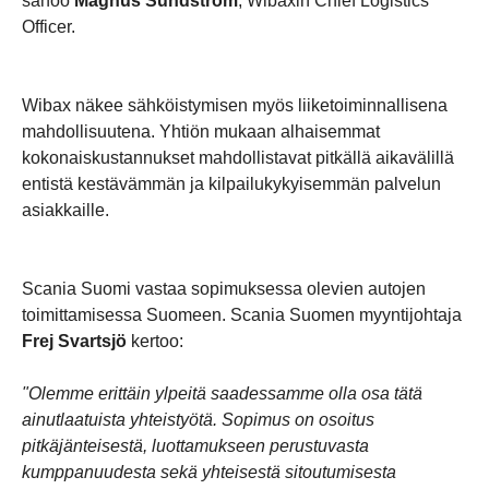
sanoo
Magnus Sundström
, Wibaxin Chief Logistics
Officer.
Wibax näkee sähköistymisen myös liiketoiminnallisena
mahdollisuutena. Yhtiön mukaan alhaisemmat
kokonaiskustannukset mahdollistavat pitkällä aikavälillä
entistä kestävämmän ja kilpailukykyisemmän palvelun
asiakkaille.
Scania Suomi vastaa sopimuksessa olevien autojen
toimittamisessa Suomeen. Scania Suomen myyntijohtaja
Frej Svartsjö
kertoo:
"Olemme erittäin ylpeitä saadessamme olla osa tätä
ainutlaatuista yhteistyötä. Sopimus on osoitus
pitkäjänteisestä, luottamukseen perustuvasta
kumppanuudesta sekä yhteisestä sitoutumisesta