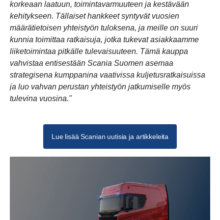
korkeaan laatuun, toimintavarmuuteen ja kestävään
kehitykseen. Tällaiset hankkeet syntyvät vuosien
määrätietoisen yhteistyön tuloksena, ja meille on suuri
kunnia toimittaa ratkaisuja, jotka tukevat asiakkaamme
liiketoimintaa pitkälle tulevaisuuteen. Tämä kauppa
vahvistaa entisestään Scania Suomen asemaa
strategisena kumppanina vaativissa kuljetusratkaisuissa
ja luo vahvan perustan yhteistyön jatkumiselle myös
tulevina vuosina."
Lue lisää Scanian uutisia ja artikkeleita