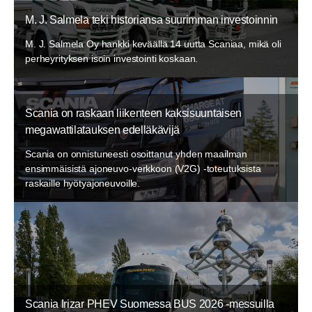
M. J. Salmela teki historiansa suurimman investoinnin
M. J. Salmela Oy hankki keväällä 14 uutta Scaniaa, mikä oli
perheyrityksen isoin investointi koskaan.
Scania on raskaan liikenteen kaksisuuntaisen
megawattilatauksen edelläkävijä
Scania on onnistuneesti osoittanut yhden maailman
ensimmäisistä ajoneuvo-verkkoon (V2G) -toteutuksista
raskaille hyötyajoneuvoille.
Scania Irizar PHEV Suomessa BUS 2026 -messuilla