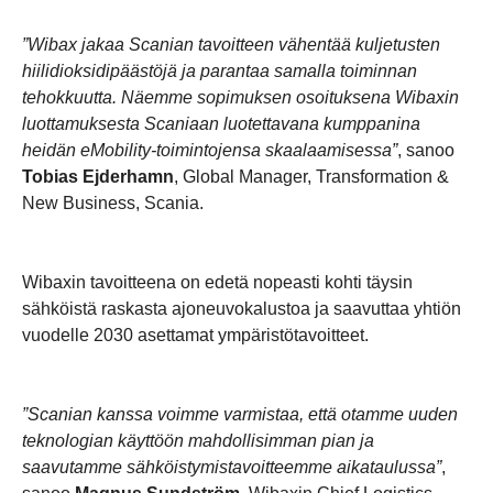
”Wibax jakaa Scanian tavoitteen vähentää kuljetusten
hiilidioksidipäästöjä ja parantaa samalla toiminnan
tehokkuutta. Näemme sopimuksen osoituksena Wibaxin
luottamuksesta Scaniaan luotettavana kumppanina
heidän eMobility-toimintojensa skaalaamisessa”
, sanoo
Tobias Ejderhamn
, Global Manager, Transformation &
New Business, Scania.
Wibaxin tavoitteena on edetä nopeasti kohti täysin
sähköistä raskasta ajoneuvokalustoa ja saavuttaa yhtiön
vuodelle 2030 asettamat ympäristötavoitteet.
”Scanian kanssa voimme varmistaa, että otamme uuden
teknologian käyttöön mahdollisimman pian ja
saavutamme sähköistymistavoitteemme aikataulussa”
,