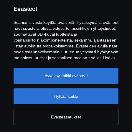
Evästeet
Scanian sivusto käyttää evästeitä. Hyväksymällä evästeet
näet sivustolla olevat videot, toimipaikkojen yhteystiedot,
zoomattavat 3D -kuvat tuotteista ja
voimansiirtolinjakomponenteista, sekä mm. ajantasaisen
listan avoimista työpaikoistamme. Evästeiden avulla näet
myös todennäköisemmin juuri sinun yritystäsi hyödyttävät
mainokset, uutiset ja sosiaalisen median sisällöt. Lisäksi
voimme analysoida verkkosivuliikennettä verkkosivuston
parantamiseksi, kun hyväksyt evästeet. Klikkaamalla
"Hyväksyn evästeet" annat suostumuksesi kaikkien
Hyväksy kaikki evästeet
evästeiden käyttämiseen sekä tiedon jakamiseen. Voit
muuttaa asetuksia klikkaamalla "Evästeiden asetukset" ja
valitsemalla, mitkä kategoriat hyväksyt. Tarkat tiedot
Hylkää kaikki
evästeistä löydät täältä:
Lisätietoja yksityisyydestäsi
Evästeasetukset