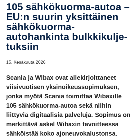
105 sähkökuorma-​autoa –
EU:n suurin yksit­täinen
sähkökuorma-​
autohankinta bulkki­kul­je­
tuk­siin
15. Kesäkuuta 2026
Scania ja Wibax ovat allekirjoittaneet
viisivuotisen yksinoikeussopimuksen,
jonka myötä Scania toimittaa Wibaxille
105 sähkökuorma-autoa sekä niihin
liittyviä digitaalisia palveluja. Sopimus on
merkittävä askel Wibaxin tavoitteessa
sähköistää koko ajoneuvokalustonsa.