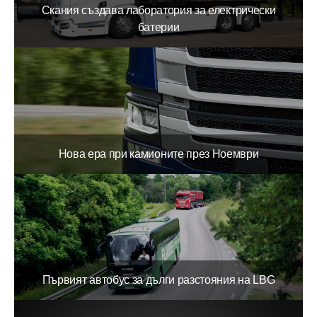
Скания създава лаборатория за електрически
батерии
Нова ера при камионите през Ноември
Първият автобус за дълги разстояния на LBG