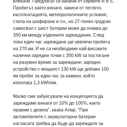
влекачи. Предлагат се кабини от сериите R и S.
Пробегът, както винаги, зависи от теглото,
експлоатацията, метеорологичните условия,
стила на шофиране и т.н., но 27-тонен градски
самосвал с шест батерии може да очаква до
350 км между отделните зареждания. След
това един час зареждане ще увеличи пробега
на 270 км. И не са необходими най-високите
налични зарядни точки с 350 kW за постигане
на разумно време за зареждане: зарядно
устройство с мощност 130 kW ще добави 100
км пробег за един час за камион, който
използва 1,3 kWh/км.
Малко сме забуксували на концепцията да
зареждаме винаги от 10% до 100%, както
правим с дизела", казва Алар. "При
автомобилите с акумулаторни батерии
нагласата трябва да бъде да зареждате за