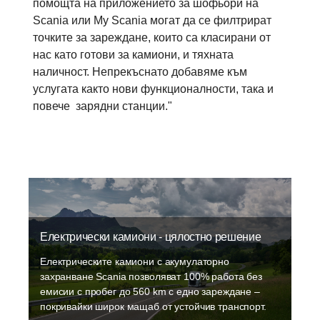
помощта на приложението за шофьори на
Scania или My Scania могат да се филтрират
точките за зареждане, които са класирани от
нас като готови за камиони, и тяхната
наличност. Непрекъснато добавяме към
услугата както нови функционалности, така и
повече зарядни станции."
Електрически камиони - цялостно решение
Електрическите камиони с акумулаторно
захранване Scania позволяват 100% работа без
емисии с пробег до 560 km с едно зареждане –
покривайки широк мащаб от устойчив транспорт.