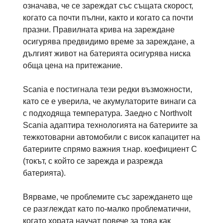
означава, че се зареждат със същата скорост,
когато са почти пълни, както и когато са почти
празни. Правилната крива на зареждане
осигурява предвидимо време за зареждане, а
дългият живот на батерията осигурява ниска
обща цена на притежание.
Scania е постигнала тези редки възможности,
като се е уверила, че акумулаторите винаги са
с подходяща температура. Заедно с Northvolt
Scania адаптира технологията на батериите за
тежкотоварни автомобили с висок капацитет на
батериите спрямо важния т.нар. коефициент C
(токът, с който се зарежда и разрежда
батерията).
Вярваме, че проблемите със зареждането ще
се разглеждат като по-малко проблематични,
когато хората научат повече за това как