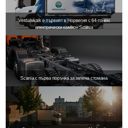
Verdalskalk е първият в Норвегия с 64-тонен
електрически камион Scania
Scania с първа поръчка за зелена стомана