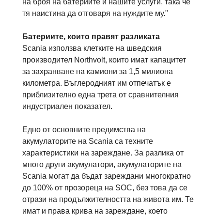
на броя на батериите и нашите услуги, така че
тя наистина да отговаря на нуждите му."
Батериите, които правят разликата
Scania използва клетките на шведския
производител Northvolt, които имат капацитет
за захранване на камиони за 1,5 милиона
километра. Въглеродният им отпечатък е
приблизително една трета от сравнителния
индустриален показател.
Едно от основните предимства на
акумулаторите на Scania са техните
характеристики на зареждане. За разлика от
много други акумулатори, акумулаторите на
Scania могат да бъдат зареждани многократно
до 100% от прозореца на SOC, без това да се
отрази на продължителността на живота им. Те
имат и права крива на зареждане, което