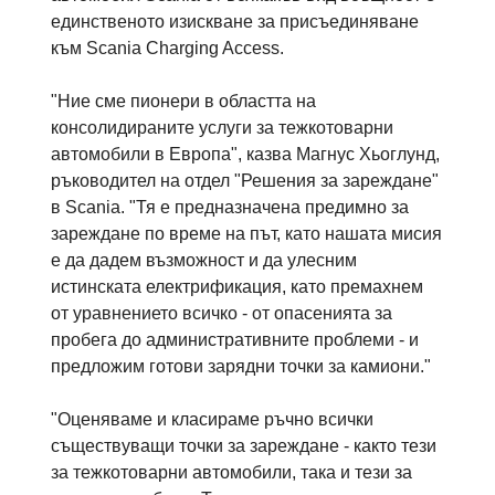
единственото изискване за присъединяване
към Scania Charging Access.
"Ние сме пионери в областта на
консолидираните услуги за тежкотоварни
автомобили в Европа", казва Магнус Хьоглунд,
ръководител на отдел "Решения за зареждане"
в Scania. "Тя е предназначена предимно за
зареждане по време на път, като нашата мисия
е да дадем възможност и да улесним
истинската електрификация, като премахнем
от уравнението всичко - от опасенията за
пробега до административните проблеми - и
предложим готови зарядни точки за камиони."
"Оценяваме и класираме ръчно всички
съществуващи точки за зареждане - както тези
за тежкотоварни автомобили, така и тези за