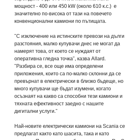
мощност - 400 или 450 kW (около 610 к.с.) е
значително по-висока от тази на повечето
конвенционални камиони по пътищата.
"С изключение на истинските превози на дълги
разстояния, малко купувачи днес не могат да
намерят това, от което се нуждаят от
оперативна гледна точка", казва Allard.
"Разбира се, все още има определени
приложения, които са по-малко склонни да се
превърнат в електрически в близко бъдеще, но
много купувачи ще бъдат изумени, когато
осъзнаят на какво са способни тези камиони и
тяхната ефективност заедно с нашите
дигитални услуги."
Най-новите електрически камиони на Scania се
предлагат както като шасита, така и като