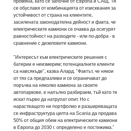
промяна, като се започне от Европа и САЩ. Тя
се обуславя от комбинацията от изисквания за
устойчивост от страна на клиентите,
засилената законодателна дейност и факта, че
електрическите камиони се очаква да осигурят
равностойност на разходите - или по-добра - в
сравнение с дизеловите камиони.
"Интересът към електрическите решения с
батерии е неизмерим; потенциалните клиенти
са навсякъде", казва Алард. "Фактът, че някои
от тях са предпазливи и се ограничават до
поръчка на няколко камиона за своите
автопаркове, е напълно разбираем, тъй като те
искат първо да натрупат опит. Но с
нарастващото ни портфолио и разширяващата
се инфраструктура целта на Scania да продава
50% от общия обем на електрическите камиони
в Европа до 2030 г. определено е постижима."