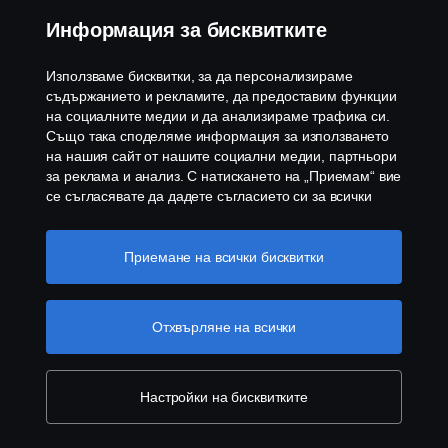
Информация за бисквитките
Използваме бисквитки, за да персонализираме
Когато по-голямото е по-добро - Scania XT с 60-
съдържанието и рекламите, да предоставим функции
метрова бетонна помпа
на социалните медии и да анализираме трафика си.
Също така споделяме информация за използването
на нашия сайт от нашите социални медии, партньори
за реклама и анализ. С натискането на „Приемам“ вие
се съгласявате да дадете съгласието си за всички
използвани „бисквитки“ и информацията, която се
споделя. Можете също така да управлявате своите
бисквитки, като щракнете върху „Настройки на
Приемане на всички бисквитки
бисквитките“ и изберете категориите, които искате да
Scania 540 S печели два сравнителни теста
приемете. За по-подробно обяснение как използваме
бисквитки, моля, посетете нашия раздел бисквитки,
Отхвърляне на всички
който можете да намерите, като щракнете върху
Продукти
връзката под този текст
Повече информация за
вашата поверителност
Настройки на бисквитките
Услуги