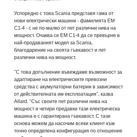
Успоредно с това Scania представя гама от
нови електрически машини - фамилията EM
C1-4 - с не по-малко от пет различни нива на
мощност. Очаква се EM C1-4 да се превърне в
най-продаваният модел за Scania,
благодарение на своята гъвкавост и пет
различни нива на мощност.
"С това допълнение въвеждаме възможност за
адаптиране на електрическите превозни
средства с акумулаторни батерии в зависимост
от действителната им експлоатация", казва
Allard. "Със своите пет различни нива на
мощност и четири предавки тази електрическа
машина е с гарантирана гъвкавост. С тази
основа можем да насочим всеки клиент към
точно определена конфигурация по отношение