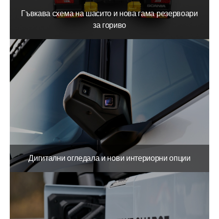
Гъвкава схема на шасито и нова гама резервоари
за гориво
Дигитални огледала и нови интериорни опции