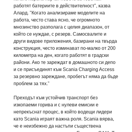
работят батериите в действителност", казва
Алард. "Когато анализираме моделите на
работа, често става ясно, че огромното
мнозинство разполага с целия диапазон, от
който се нуждае, с резерв. Самосвалите и
други видове приложения, базирани на твърда
конструкция, често изминават по-малко от 200
километра на ден, когато работят в градски
райони. Ако те зареждат в домашното си депо
и се присъединят към Scania Charging Access
за резервно зареждане, пробегът няма да бъде
проблем за тях."
Преходът към устойчив транспорт без
изкопаеми горива и с нулеви емисии е
непрекъснат процес, в който водещи лидери
като Scania играят важна роля. Scania вярва,
че е неизбежно да настъпи съществена