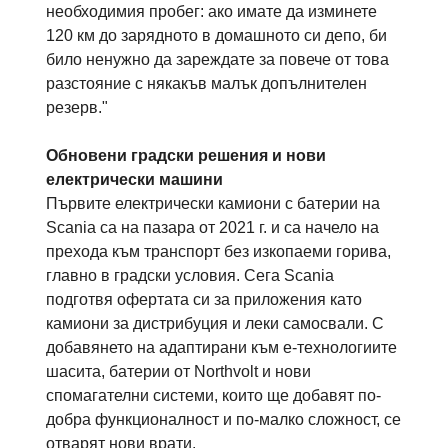
необходимия пробег: ако имате да изминете
120 км до зарядното в домашното си депо, би
било ненужно да зареждате за повече от това
разстояние с някакъв малък допълнителен
резерв."
Обновени градски решения и нови
електрически машини
Първите електрически камиони с батерии на
Scania са на пазара от 2021 г. и са начело на
прехода към транспорт без изкопаеми горива,
главно в градски условия. Сега Scania
подготвя офертата си за приложения като
камиони за дистрибуция и леки самосвали. С
добавянето на адаптирани към е-технологиите
шасита, батерии от Northvolt и нови
спомагателни системи, които ще добавят по-
добра функционалност и по-малко сложност, се
отварят нови врати.