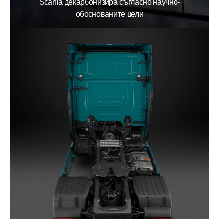
Scania декарбонизира съгласно научно-
обоснованите цели