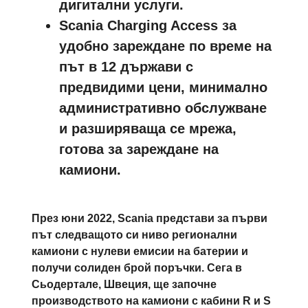
дигитални услуги.
Scania Charging Access за
удобно зареждане по време на
път в 12 държави с
предвидими цени, минимално
административно обслужване
и разширяваща се мрежа,
готова за зареждане на
камиони.
През юни 2022, Scania представи за първи
път следващото си ниво регионални
камиони с нулеви емисии на батерии и
получи солиден брой поръчки. Сега в
Сьодертале, Швеция, ще започне
производството на камиони с кабини R и S