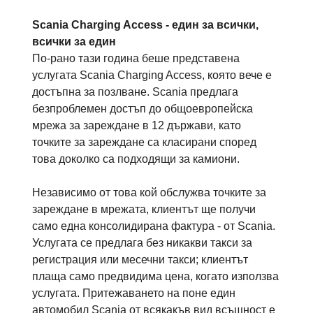
Scania Charging Access - един за всички,
всички за един
По-рано тази година беше представена
услугата Scania Charging Access, която вече е
достъпна за позлване. Scania предлага
безпроблемен достъп до общоевропейска
мрежа за зареждане в 12 държави, като
точките за зареждане са класирани според
това доколко са подходящи за камиони.
Независимо от това кой обслужва точките за
зареждане в мрежата, клиентът ще получи
само една консолидирана фактура - от Scania.
Услугата се предлага без никакви такси за
регистрация или месечни такси; клиентът
плаща само предвидима цена, когато използва
услугата. Притежаването на поне един
автомобил Scania от всякакъв вид всъщност е