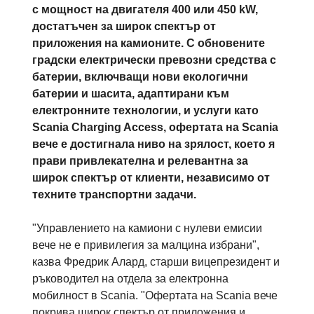
с мощност на двигателя 400 или 450 kW,
достатъчен за широк спектър от
приложения на камионите. С обновените
градски електрически превозни средства с
батерии, включващи нови екологични
батерии и шасита, адаптирани към
електронните технологии, и услуги като
Scania Charging Access, офертата на Scania
вече е достигнала ниво на зрялост, което я
прави привлекателна и релевантна за
широк спектър от клиенти, независимо от
техните транспортни задачи.
"Управлението на камиони с нулеви емисии
вече не е привилегия за малцина избрани",
казва Фредрик Алард, старши вицепрезидент и
ръководител на отдела за електронна
мобилност в Scania. "Офертата на Scania вече
покрива широк спектър от приложения и