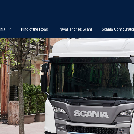
ania
King of the Road
Travailler chez Scania
Scania Configurato