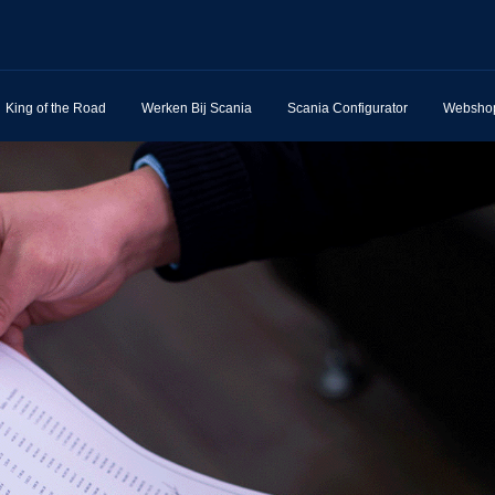
King of the Road
Werken Bij Scania
Scania Configurator
Websho