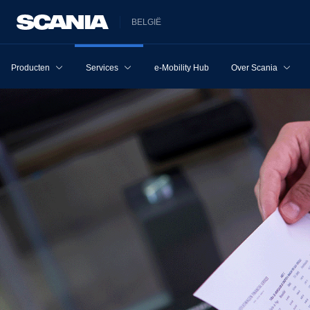
BELGIË
Producten
Services
e-Mobility Hub
Over Scania