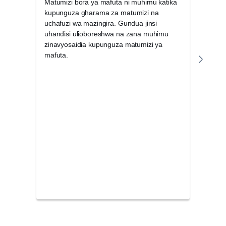
Matumizi bora ya mafuta ni muhimu katika
Hudu
kupunguza gharama za matumizi na
Chun
uchafuzi wa mazingira. Gundua jinsi
kufan
uhandisi ulioboreshwa na zana muhimu
kute
zinavyosaidia kupunguza matumizi ya
na tij
mafuta.