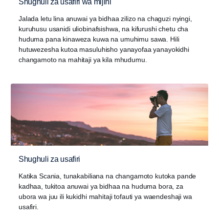
Shughuli za usafiri wa mijini
Jalada letu lina anuwai ya bidhaa zilizo na chaguzi nyingi,
kuruhusu usanidi uliobinafsishwa, na kifurushi chetu cha
huduma pana kinaweza kuwa na umuhimu sawa. Hili
hutuwezesha kutoa masuluhisho yanayofaa yanayokidhi
changamoto na mahitaji ya kila mhudumu.
Shughuli za usafiri
Katika Scania, tunakabiliana na changamoto kutoka pande
kadhaa, tukitoa anuwai ya bidhaa na huduma bora, za
ubora wa juu ili kukidhi mahitaji tofauti ya waendeshaji wa
usafiri.