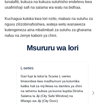
tunatafiti, kukuza na kukuza suluhisho endelevu kwa
usafirishaji safi na salama wa watu na bidhaa.
Kuchagua kutoka kwa lori nzito, mabasi na suluhu za
nguvu zilizobinafsishwa, wateja wetu wanaweza
kutengeneza aina mbalimbali za suluhu za gharama
nafuu na zenye kaboni ya chini.
Msururu wa lori
L-series
P-mf
Gari fupi la teksi la Scania L-series
Mfulu
limeundwa kwa madhumuni ya kutumika
kebi
katika hali za mji likiwa na dambra ya chini
kwa s
na sehemu kubwa ya kuona kupitia Dirisha
imeth
Salama la Jiji (City Safe Window) na
zingi
Mlango wa Jiji (City Door).