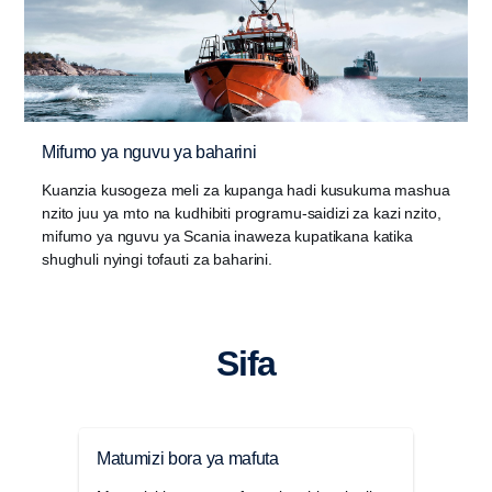
Mifumo ya nguvu ya baharini
Kuanzia kusogeza meli za kupanga hadi kusukuma mashua
nzito juu ya mto na kudhibiti programu-saidizi za kazi nzito,
mifumo ya nguvu ya Scania inaweza kupatikana katika
shughuli nyingi tofauti za baharini.
Sifa
Matumizi bora ya mafuta
Waka