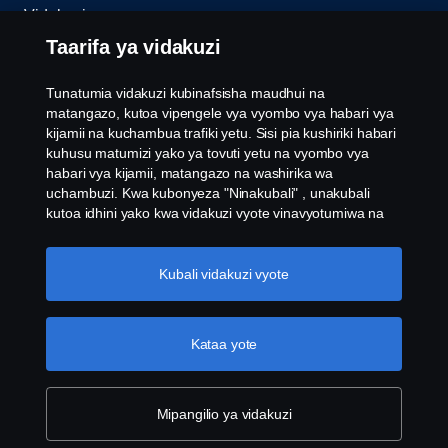
Vidakuzi
Taarifa ya vidakuzi
Wasiliana nasi
Tunatumia vidakuzi kubinafsisha maudhui na
Whistleblowing
matangazo, kutoa vipengele vya vyombo vya habari vya
kijamii na kuchambua trafiki yetu. Sisi pia kushiriki habari
kuhusu matumizi yako ya tovuti yetu na vyombo vya
Mipangilio ya vidakuzi
habari vya kijamii, matangazo na washirika wa
uchambuzi. Kwa kubonyeza "Ninakubali" , unakubali
kutoa idhini yako kwa vidakuzi vyote vinavyotumiwa na
habari inayoshirikiwa. Unaweza pia kusimamia vidakuzi
vyako kwa kubonyeza "Mipangilio ya vidokezo" na
kuchagua makundi ambayo ungependa kukubali. Kwa
Kubali vidakuzi vyote
maelezo zaidi ya jinsi tunavyotumia vidokezo, tafadhali
tembelea sehemu yetu ya vidokezo ambayo unaweza
© Copyright Scania 2026 Haki zote zimehifadhiwa.
kupata kwa kubonyeza kiungo chini ya maandishi haya.
Kataa yote
Scania Tanzania LTD, Plot 8 Nyerere Road,
Maelezo zaidi kuhusu faragha yako
P.O.Box 9324, Dar es Salaam, Tanzania. , Nambari
ya Simu:+255784722000, Faksi: +022-2865033
Mipangilio ya vidakuzi