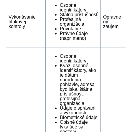
Osobné
identifikátory
Štátna príslušnosť
Vykonávanie
Oprávne
Profesijná
hĺbkovej
ný
organizácia
kontroly
záujem
Povolanie
Právne údaje
(napr. meno)
Osobné
identifikátory
Kvázi osobné
identifikátory, ako
je dátum
narodenia,
pohlavie, adresa
bydliska, štátna
príslušnosť,
profesijná
organizácia
Údaje o správaní
a výkonnosti
Biometrické údaje
Opisné údaje
týkajúce sa
postavy