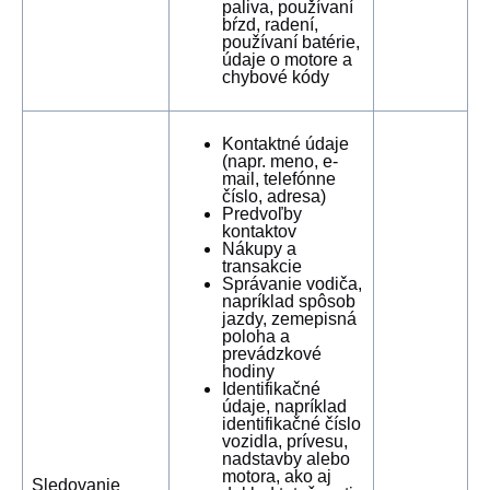
paliva, používaní
bŕzd, radení,
používaní batérie,
údaje o motore a
chybové kódy
Kontaktné údaje
(napr. meno, e-
mail, telefónne
číslo, adresa)
Predvoľby
kontaktov
Nákupy a
transakcie
Správanie vodiča,
napríklad spôsob
jazdy, zemepisná
poloha a
prevádzkové
hodiny
Identifikačné
údaje, napríklad
identifikačné číslo
vozidla, prívesu,
nadstavby alebo
motora, ako aj
Sledovanie