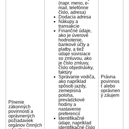
(napr. meno, e-
mail, telefónne
číslo, adresa)
Dodacia adresa
Nákupy a
transakcie
Finančné údaje,
ako je úverové
hodnotenie,
bankové účty a
platby, a tiež
údaje súvisiace
so zmluvou, ako
je číslo zmluvy,
číslo objednávky,
faktúry
Správanie vodiča,
Právna
ako napríklad
povinnos
spôsob jazdy,
ť alebo
zemepisná
oprávnen
poloha,
ý záujem
prevádzkové
Plnenie
hodiny a
zákonných
nastavenie
povinností a
preferencií
oprávnených
Identifikačné
požiadaviek
údaje, napríklad
orgánov činných
identifikačné číslo