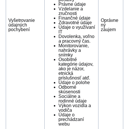
Právne údaje
Vzdelanie a
zručnosti
Finančné údaje
Vyšetrovanie
Oprávne
Zdravotné údaje
údajných
ný
Údaje o využívaní
pochybení
záujem
IT
Dovolenka, voľno
a pracovný čas.
Monitorovanie,
nahrávky a
snímky
Osobitné
kategórie údajov,
ako je názor,
etnická
príslušnosť atď.
Údaje o polohe
Odborné
skúsenosti
Sociálne a
rodinné údaje
Výkon vozidla a
vodiča
Údaje o
prechádzaní
webu