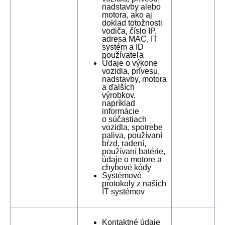
nadstavby alebo
motora, ako aj
doklad totožnosti
vodiča, číslo IP,
adresa MAC, IT
systém a ID
používateľa
Údaje o výkone
vozidla, prívesu,
nadstavby, motora
a ďalších
výrobkov,
napríklad
informácie
o súčastiach
vozidla, spotrebe
paliva, používaní
bŕzd, radení,
používaní batérie,
údaje o motore a
chybové kódy
Systémové
protokoly z našich
IT systémov
Kontaktné údaje