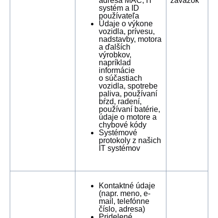
adresa MAC, IT
záväzok
systém a ID
používateľa
Údaje o výkone
vozidla, prívesu,
nadstavby, motora
a ďalších
výrobkov,
napríklad
informácie
o súčastiach
vozidla, spotrebe
paliva, používaní
bŕzd, radení,
používaní batérie,
údaje o motore a
chybové kódy
Systémové
protokoly z našich
IT systémov
Kontaktné údaje
(napr. meno, e-
mail, telefónne
číslo, adresa)
Pridelené