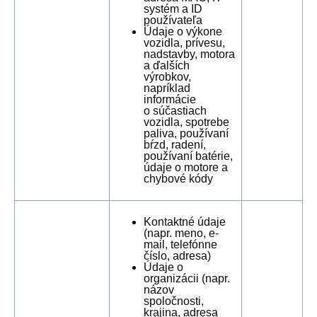
systém a ID
používateľa
Údaje o výkone
vozidla, prívesu,
nadstavby, motora
a ďalších
výrobkov,
napríklad
informácie
o súčastiach
vozidla, spotrebe
paliva, používaní
bŕzd, radení,
používaní batérie,
údaje o motore a
chybové kódy
Kontaktné údaje
(napr. meno, e-
mail, telefónne
číslo, adresa)
Údaje o
organizácii (napr.
názov
spoločnosti,
krajina, adresa