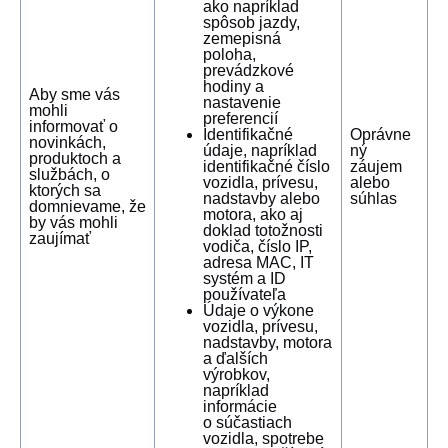
ako napríklad
spôsob jazdy,
zemepisná
poloha,
prevádzkové
hodiny a
Aby sme vás
nastavenie
mohli
preferencií
informovať o
Identifikačné
Oprávne
novinkách,
údaje, napríklad
ný
produktoch a
identifikačné číslo
záujem
službách, o
vozidla, prívesu,
alebo
ktorých sa
nadstavby alebo
súhlas
domnievame, že
motora, ako aj
by vás mohli
doklad totožnosti
zaujímať
vodiča, číslo IP,
adresa MAC, IT
systém a ID
používateľa
Údaje o výkone
vozidla, prívesu,
nadstavby, motora
a ďalších
výrobkov,
napríklad
informácie
o súčastiach
vozidla, spotrebe