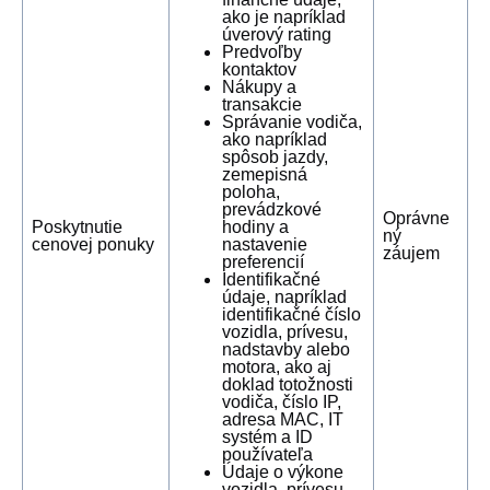
ako je napríklad
úverový rating
Predvoľby
kontaktov
Nákupy a
transakcie
Správanie vodiča,
ako napríklad
spôsob jazdy,
zemepisná
poloha,
prevádzkové
Oprávne
Poskytnutie
hodiny a
ný
cenovej ponuky
nastavenie
záujem
preferencií
Identifikačné
údaje, napríklad
identifikačné číslo
vozidla, prívesu,
nadstavby alebo
motora, ako aj
doklad totožnosti
vodiča, číslo IP,
adresa MAC, IT
systém a ID
používateľa
Údaje o výkone
vozidla, prívesu,