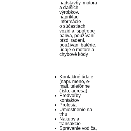
nadstavby, motora
a ďalších
výrobkov,
napríklad
informácie
o súčastiach
vozidla, spotrebe
paliva, používaní
bŕzd, radení,
používaní batérie,
údaje o motore a
chybové kódy
Kontaktné údaje
(napr. meno, e-
mail, telefónne
číslo, adresa)
Predvoľby
kontaktov
Profesia
Umiestnenie na
trhu
Nákupy a
transakcie
Správanie vodiča,