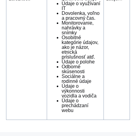
Údaje o využívaní
IT
Dovolenka, voľno
a pracovný čas.
Monitorovanie,
nahrávky a
snímky
Osobitné
kategórie údajov,
ako je názor,
etnická
príslušnosť atď.
Údaje o polohe
Odborné
skúsenosti
Sociálne a
rodinné údaje
Údaje o
výkonnosti
vozidla a vodiča
Údaje o
prechádzaní
webu