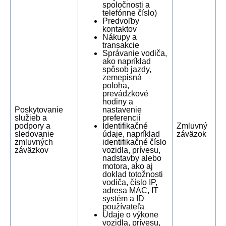
spoločnosti a
telefónne číslo)
Predvoľby
kontaktov
Nákupy a
transakcie
Správanie vodiča,
ako napríklad
spôsob jazdy,
zemepisná
poloha,
prevádzkové
hodiny a
Poskytovanie
nastavenie
služieb a
preferencií
podpory a
Identifikačné
Zmluvný
sledovanie
údaje, napríklad
záväzok
zmluvných
identifikačné číslo
záväzkov
vozidla, prívesu,
nadstavby alebo
motora, ako aj
doklad totožnosti
vodiča, číslo IP,
adresa MAC, IT
systém a ID
používateľa
Údaje o výkone
vozidla, prívesu,