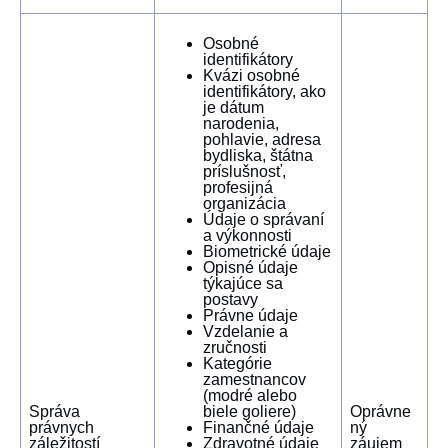
Osobné
identifikátory
Kvázi osobné
identifikátory, ako
je dátum
narodenia,
pohlavie, adresa
bydliska, štátna
príslušnosť,
profesijná
organizácia
Údaje o správaní
a výkonnosti
Biometrické údaje
Opisné údaje
týkajúce sa
postavy
Právne údaje
Vzdelanie a
zručnosti
Kategórie
zamestnancov
(modré alebo
Správa
biele goliere)
Oprávne
právnych
Finančné údaje
ný
záležitostí
Zdravotné údaje
záujem