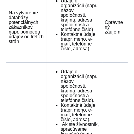
Údaje o
organizácii (napr.
názov
Na vytvorenie
spoločnosti,
databázy
krajina, adresa
potenciálnych
Oprávne
spoločnosti a
zákazníkov,
ný
telefónne číslo)
napr. pomocou
záujem
Kontaktné údaje
údajov od tretích
(napr. meno, e-
strán
mail, telefónne
číslo, adresa)
Údaje o
organizácii (napr.
názov
spoločnosti,
krajina, adresa
spoločnosti a
telefónne číslo).
Kontaktné údaje
(napr. meno, e-
mail, telefónne
číslo, adresa).
Ak ste živnostník,
spracúvame
finančné údaje,