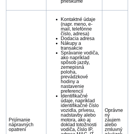
prieskume
Kontaktné údaje
(napr. meno, e-
mail, telefónne
číslo, adresa)
Dodacia adresa
Nákupy a
transakcie
Správanie vodiča,
ako napríklad
spôsob jazdy,
zemepisná
poloha,
prevádzkové
hodiny a
nastavenie
preferencií
Identifikačné
údaje, napríklad
identifikačné číslo
vozidla, prívesu,
Oprávne
nadstavby alebo
ný
Prijímanie
motora, ako aj
záujem
nápravných
doklad totožnosti
alebo
opatrení
vodiča, číslo IP,
zmluvný