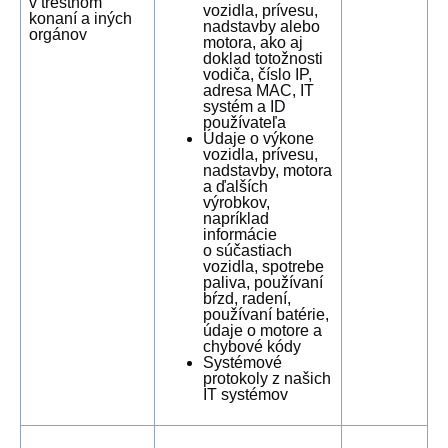
v trestnom
vozidla, prívesu,
konaní a iných
nadstavby alebo
orgánov
motora, ako aj
doklad totožnosti
vodiča, číslo IP,
adresa MAC, IT
systém a ID
používateľa
Údaje o výkone
vozidla, prívesu,
nadstavby, motora
a ďalších
výrobkov,
napríklad
informácie
o súčastiach
vozidla, spotrebe
paliva, používaní
bŕzd, radení,
používaní batérie,
údaje o motore a
chybové kódy
Systémové
protokoly z našich
IT systémov