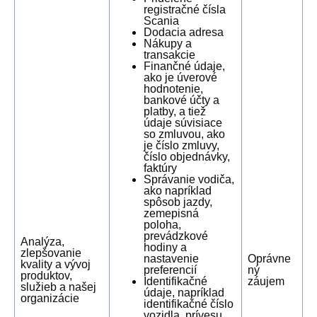
registračné čísla
Scania
Dodacia adresa
Nákupy a
transakcie
Finančné údaje,
ako je úverové
hodnotenie,
bankové účty a
platby, a tiež
údaje súvisiace
so zmluvou, ako
je číslo zmluvy,
číslo objednávky,
faktúry
Správanie vodiča,
ako napríklad
spôsob jazdy,
zemepisná
poloha,
prevádzkové
Analýza,
hodiny a
zlepšovanie
nastavenie
Oprávne
kvality a vývoj
preferencií
ný
produktov,
Identifikačné
záujem
služieb a našej
údaje, napríklad
organizácie
identifikačné číslo
vozidla, prívesu,