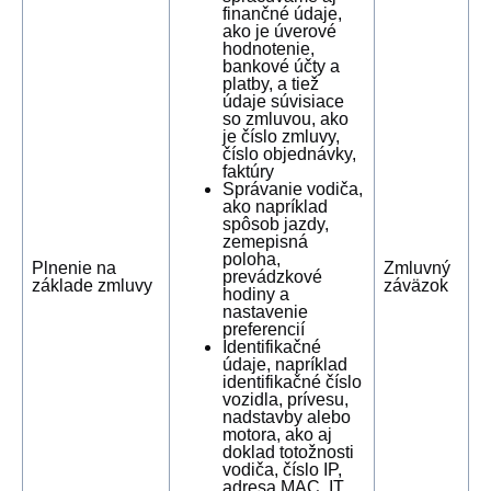
finančné údaje,
ako je úverové
hodnotenie,
bankové účty a
platby, a tiež
údaje súvisiace
so zmluvou, ako
je číslo zmluvy,
číslo objednávky,
faktúry
Správanie vodiča,
ako napríklad
spôsob jazdy,
zemepisná
poloha,
Plnenie na
Zmluvný
prevádzkové
základe zmluvy
záväzok
hodiny a
nastavenie
preferencií
Identifikačné
údaje, napríklad
identifikačné číslo
vozidla, prívesu,
nadstavby alebo
motora, ako aj
doklad totožnosti
vodiča, číslo IP,
adresa MAC, IT