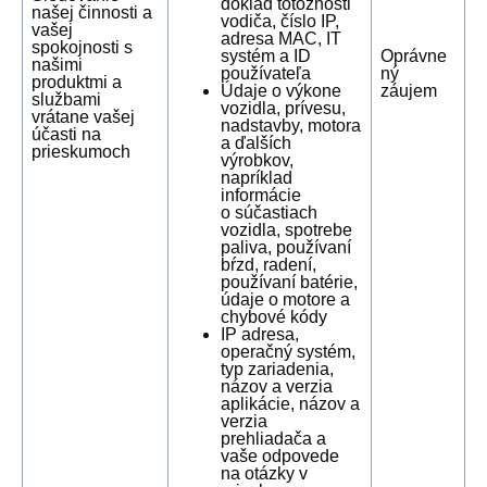
doklad totožnosti
našej činnosti a
vodiča, číslo IP,
vašej
adresa MAC, IT
spokojnosti s
systém a ID
Oprávne
našimi
používateľa
ný
produktmi a
Údaje o výkone
záujem
službami
vozidla, prívesu,
vrátane vašej
nadstavby, motora
účasti na
a ďalších
prieskumoch
výrobkov,
napríklad
informácie
o súčastiach
vozidla, spotrebe
paliva, používaní
bŕzd, radení,
používaní batérie,
údaje o motore a
chybové kódy
IP adresa,
operačný systém,
typ zariadenia,
názov a verzia
aplikácie, názov a
verzia
prehliadača a
vaše odpovede
na otázky v