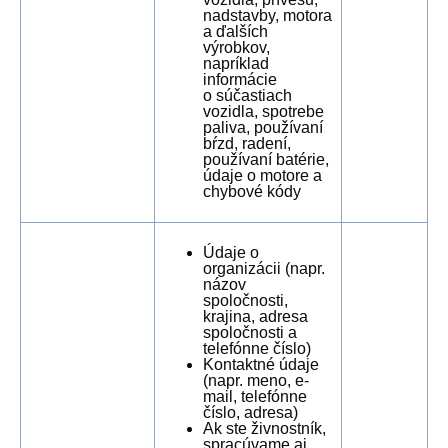
nadstavby, motora
a ďalších
výrobkov,
napríklad
informácie
o súčastiach
vozidla, spotrebe
paliva, používaní
bŕzd, radení,
používaní batérie,
údaje o motore a
chybové kódy
Údaje o
organizácii (napr.
názov
spoločnosti,
krajina, adresa
spoločnosti a
telefónne číslo)
Kontaktné údaje
(napr. meno, e-
mail, telefónne
číslo, adresa)
Ak ste živnostník,
spracúvame aj