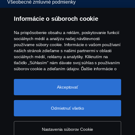
Všeobecné zmluvné podmienky
Oznámenie porušenia predpisov
Informácie o súboroch cookie
Zásady Cookies
Na prispôsobenie obsahu a reklám, poskytovanie funkcií
sociálnych médií a analýzu našej návštevnosti
používame súbory cookie. Informácie o vašom používaní
Zásady používania súborov cookie spoločnosti
našich stránok zdieľame s našimi partnermi v oblasti
Scania
sociálnych médií, reklamy a analytiky. Kliknutím na
tlačidlo „Súhlasím“ nám dávate svoj súhlas s používaním
súborov cookie a zdieľaním údajov. Ďalšie informácie o
tom, ako používame súbory cookie, nájdete v našej časti
o súboroch cookie, ktorú nájdete kliknutím na odkaz za
týmto textom. Svoje súbory cookie môžete spravovať tiež
Akceptovať
kliknutím na tlačidlo „Nastavenia súborov
cookie“.
Súbory cookie spoločnosti Scania
© Copyright Scania 2026 Všetky práva vyhradené.
Odmietnuť všetko
Scania Slovakia s.r.o., Diaľničná cesta 4570/2A,
903 01 Senec, Slovenská republika, Tel: +421 2
482 08 311
Nastavenia súborov Cookie