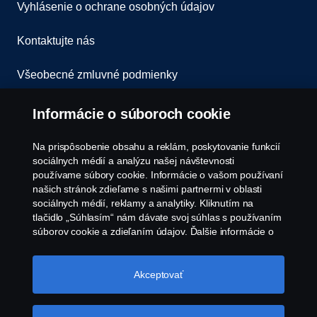
Vyhlásenie o ochrane osobných údajov
spôsobenú prevádzkou motorového vozidla
Kontaktujte nás
IPID Poistenie zodpovednosti za škodu spôsobenú prevádzkou
Všeobecné zmluvné podmienky
motorového vozidla
Oznámenie porušenia predpisov
Informácie o súboroch cookie
Asistenčné služby EUROPARTNER
Zásady Cookies
Na prispôsobenie obsahu a reklám, poskytovanie funkcií
sociálnych médií a analýzu našej návštevnosti
používame súbory cookie. Informácie o vašom používaní
Zásady používania súborov cookie spoločnosti
našich stránok zdieľame s našimi partnermi v oblasti
Scania
sociálnych médií, reklamy a analytiky. Kliknutím na
tlačidlo „Súhlasím“ nám dávate svoj súhlas s používaním
súborov cookie a zdieľaním údajov. Ďalšie informácie o
tom, ako používame súbory cookie, nájdete v našej časti
o súboroch cookie, ktorú nájdete kliknutím na odkaz za
týmto textom. Svoje súbory cookie môžete spravovať tiež
Akceptovať
kliknutím na tlačidlo „Nastavenia súborov
cookie“.
Súbory cookie spoločnosti Scania
© Copyright Scania 2026 Všetky práva vyhradené.