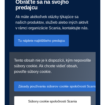
Obráťte sa na svojho
predajcu
IPID Informačný dokument o poistnom produkte PZP
IPID_Informačný dokument o poistnom produkte RTI GAP3
Všeobecné poistné podmienky pre poistenie LANDKASKO -
IPID Informačný dokument o poistnom produkte SCANIA
Ak máte akékoľvek otázky týkajúce sa
platnosť od 1.1.2025
KASKO
našich produktov, služieb alebo iných aktivít
v rámci organizácie Scania, kontaktujte nás.
Zmluvné dojednania KASKO PZP
IPID_Informačný dokument o poistnom produkte RTI GAP3+
Všeobecné poistné podmienky pre poistenie LANDKASKO -
Osobitné poistné podmienky 156
Tu nájdete najbližšieho predajcu
platnosť od 24.10.2024
Všeobecné poistné podmienky KASKO
Osobitné poistné podmienky 206
Tento obsah nie je k dispozícii, kým nepovolíte
Všeobecné poistné podmienky pre poistenie LANDKASKO -
súbory cookie. Ak chcete vidieť obsah,
Všeobecné poistné podmienky PZP
platnosť od 8.6.2023
povoľte súbory cookie.
Osobitné poistné podmienky 356
Všeobecné poistné podmienky pre poistenie LANDKASKO -
Informácie o spracovaní osobných údajov GENERALI
Zásady používania súborov cookie spoločnosti Scania
platnosť od 1.10.2021
Zmluvné dojednania EUROKASKO
Súbory cookie spoločnosti Scania