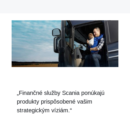
Fakty
Poistenie Scania GAP pomáha chrániť vaše
investície v prípade totálnej škody na vozidle pri
nehode, krádeži alebo požiari. Vaše celkové
investície sú dobre poistené, čo chráni vašu firmu a
vás pred nutnosťou náhrady z vašich súkromných
prostriedkov.
Výhody
„Finančné služby Scania ponúkajú
produkty prispôsobené vašim
S týmto poistením môžete byť pokojní, pretože
ostávate schopný splácať vaše zostávajúce úvery.
strategickým víziám.“
Umožňuje vám jednoduchšie nadobudnúť nové
vozidlo a získať späť zaplatenú zálohu za vaše