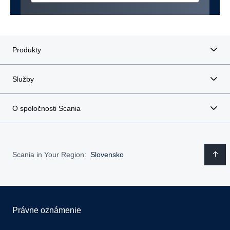
Zmluvné dojednania SCANIA KASKO
Produkty
Všeobecné poistné podmienky 106
Služby
Informácia o spracúvaní osobných údajov KOOPERATIVA
O spoločnosti Scania
Zmluvné dojednania pre poistenie zodpovednosti za škodu
spôsobenú prevádzkou motorového vozidla
Scania in Your Region:
Slovensko
Všeobecné poistné podmienky pre poistenie majetku
Právne oznámenie
Poistné podmienky poistenia zodpovednosti za škodu