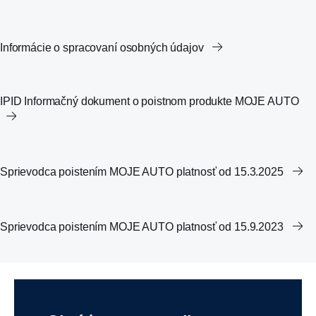
Informácie o spracovaní osobných údajov
IPID Informačný dokument o poistnom produkte MOJE AUTO
Sprievodca poistením MOJE AUTO platnosť od 15.3.2025
Sprievodca poistením MOJE AUTO platnosť od 15.9.2023
IPID Informačný dokument o poistnom produkte LANDKASKO
IPID Informačný dokument o poistnom produkte EUROKASKO
IPID Informačný dokument o poistnom produkte KASKO
Základné informácie pre klienta
IPID_Informačný dokument o poistnom produkte GAP