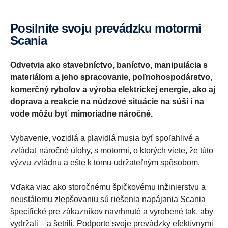
Posilnite svoju prevádzku motormi
Scania
Odvetvia ako stavebníctvo, baníctvo, manipulácia s
materiálom a jeho spracovanie, poľnohospodárstvo,
komerčný rybolov a výroba elektrickej energie, ako aj
doprava a reakcie na núdzové situácie na súši i na
vode môžu byť mimoriadne náročné.
Vybavenie, vozidlá a plavidlá musia byť spoľahlivé a
zvládať náročné úlohy, s motormi, o ktorých viete, že túto
výzvu zvládnu a ešte k tomu udržateľným spôsobom.
Vďaka viac ako storočnému špičkovému inžinierstvu a
neustálemu zlepšovaniu sú riešenia napájania Scania
špecifické pre zákazníkov navrhnuté a vyrobené tak, aby
vydržali – a šetrili. Podporte svoje prevádzky efektívnymi