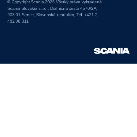
© Copyright Scania 2026 Všetky práva vyhradené.
Scania Slovakia s.r.o., Diaľničná cesta 4570/2A,
903 01 Senec, Slovenská republika, Tel: +421 2
482 08 311