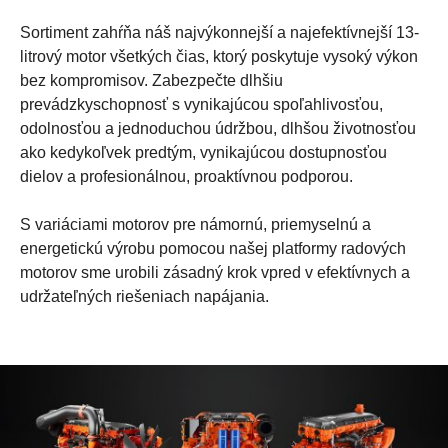
Sortiment zahŕňa náš najvýkonnejší a najefektívnejší 13-
litrový motor všetkých čias, ktorý poskytuje vysoký výkon
bez kompromisov. Zabezpečte dlhšiu
prevádzkyschopnosť s vynikajúcou spoľahlivosťou,
odolnosťou a jednoduchou údržbou, dlhšou životnosťou
ako kedykoľvek predtým, vynikajúcou dostupnosťou
dielov a profesionálnou, proaktívnou podporou.
S variáciami motorov pre námornú, priemyselnú a
energetickú výrobu pomocou našej platformy radových
motorov sme urobili zásadný krok vpred v efektívnych a
udržateľných riešeniach napájania.