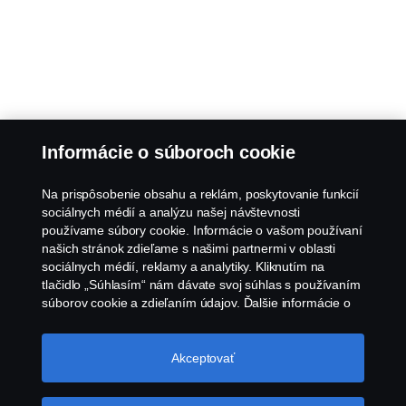
Informácie o súboroch cookie
Na prispôsobenie obsahu a reklám, poskytovanie funkcií
sociálnych médií a analýzu našej návštevnosti
používame súbory cookie. Informácie o vašom používaní
našich stránok zdieľame s našimi partnermi v oblasti
sociálnych médií, reklamy a analytiky. Kliknutím na
tlačidlo „Súhlasím“ nám dávate svoj súhlas s používaním
súborov cookie a zdieľaním údajov. Ďalšie informácie o
tom, ako používame súbory cookie, nájdete v našej časti
o súboroch cookie, ktorú nájdete kliknutím na odkaz za
týmto textom. Svoje súbory cookie môžete spravovať tiež
Akceptovať
kliknutím na tlačidlo „Nastavenia súborov
cookie“.
Súbory cookie spoločnosti Scania