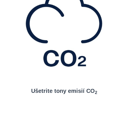
Ušetrite tony emisií CO
2