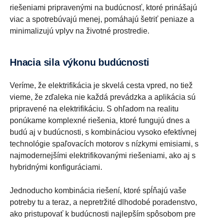
riešeniami pripravenými na budúcnosť, ktoré prinášajú
viac a spotrebúvajú menej, pomáhajú šetriť peniaze a
minimalizujú vplyv na životné prostredie.
Hnacia sila výkonu budúcnosti
Veríme, že elektrifikácia je skvelá cesta vpred, no tiež
vieme, že zďaleka nie každá prevádzka a aplikácia sú
pripravené na elektrifikáciu. S ohľadom na realitu
ponúkame komplexné riešenia, ktoré fungujú dnes a
budú aj v budúcnosti, s kombináciou vysoko efektívnej
technológie spaľovacích motorov s nízkymi emisiami, s
najmodernejšími elektrifikovanými riešeniami, ako aj s
hybridnými konfiguráciami.
Jednoducho kombinácia riešení, ktoré spĺňajú vaše
potreby tu a teraz, a nepretržité dlhodobé poradenstvo,
ako pristupovať k budúcnosti najlepším spôsobom pre