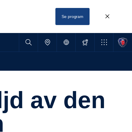
Se program
n