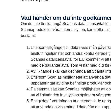
Vad händer om du inte godkänner
Om du inte önskar ingå Scanias datalicensavtal fö
Scaniaprodukt för våra interna syften, kan detta – u
bestämt:
Eftersom tillgången till data i viss mån påver
anslutningstjänster och andra kontrakterade tj
Scanias datalicensavtal för EU kommer vi att 
med de gällande avtal som vi har med dig för 
Av liknande skäl kan det hända att Scania inte
Eftersom Scanias möjligheter att använda data
uppdateringar av dina befintliga produkter oc
På samma sätt kan Scanias möjligheter att opti
att vi i slutänden inte lyckas optimera vårt g
Enligt dataförordningen är det endast de uppgi
att använda en viss mängd data från dina uppko