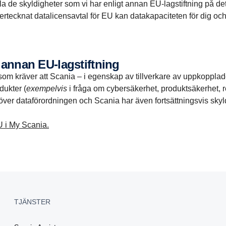
ylla de skyldigheter som vi har enligt annan EU-lagstiftning på 
ndertecknat datalicensavtal för EU kan datakapaciteten för dig oc
t annan EU-lagstiftning
 som kräver att Scania – i egenskap av tillverkare av uppkoppla
dukter (
exempelvis
i fråga om cybersäkerhet, produktsäkerhet, 
utöver dataförordningen och Scania har även fortsättningsvis skyld
U i My Scania.
TJÄNSTER