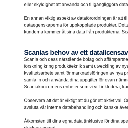
eller skyldighet att använda och tillgängliggöra dat
En annan viktig aspekt av dataförordningen är att ti
dataegenskaperna för uppkopplade produkter. Detta s
kunderna kommer åt sina data från produkterna. Sc
Scanias behov av ett datalicensa
Scania och dess närstående bolag och affärspartner
forskning kring produktteknik samt utveckling av ny
kvalitetsarbete samt för marknadsföringen av nya p
samla in och använda dina uppgifter för ovan nämnda
Scaniakoncernens enheter som vi vill inkludera, fra
Observera att det är viktigt att du gör ett aktivt v
avsluta vår interna databehandling och kanske även 
Åtkomsten till dina egna data (inklusive för dina spe
skickas separat.