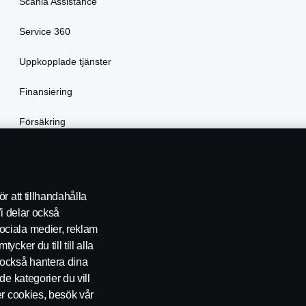
Scania Assistance
Service 360
Uppkopplade tjänster
Finansiering
Försäkring
Hyra lastbil
r att tillhandahålla
Vi delar också
ociala medier, reklam
cker du till till alla
också hantera dina
de kategorier du vill
er cookies, besök vår
KONTAKT
ÅTERFÖRSÄLJARE
COOKIE POLICY
COOKIE-