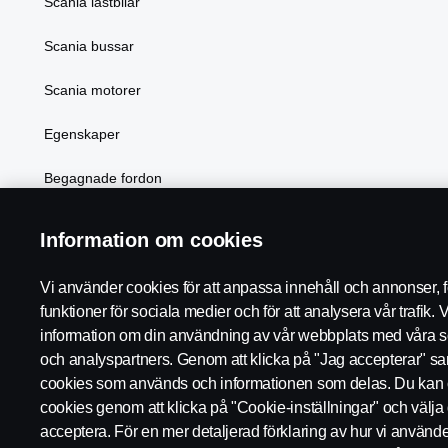
Scania lastbilar
Scania bussar
Scania motorer
Egenskaper
Begagnade fordon
Elektrifiering
Information om cookies
Vi använder cookies för att anpassa innehåll och annonser, fö
funktioner för sociala medier och för att analysera vår trafik. 
Scania i region:
Sverige
information om din användning av vår webbplats med våra s
och analyspartners. Genom att klicka på "Jag accepterar" samty
cookies som används och informationen som delas. Du kan 
cookies genom att klicka på "Cookie-inställningar" och välja 
acceptera. För en mer detaljerad förklaring av hur vi använd
REGLER
INTEGRITETSPOLICY
WHISTLEBLOWING