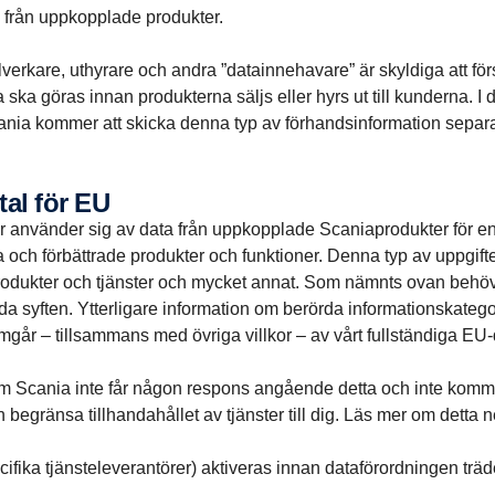
a från uppkopplade produkter.
llverkare, uthyrare och andra ”datainnehavare” är skyldiga att f
ka göras innan produkterna säljs eller hyrs ut till kunderna. I 
ania kommer att skicka denna typ av förhandsinformation separa
vtal för EU
 använder sig av data från uppkopplade Scaniaprodukter för en m
a och förbättrade produkter och funktioner. Denna typ av uppgift
rodukter och tjänster och mycket annat. Som nämnts ovan behöve
 syften. Ytterligare information om berörda informationskategor
mgår – tillsammans med övriga villkor – av vårt fullständiga E
al. Om Scania inte får någon respons angående detta och inte kom
begränsa tillhandahållet av tjänster till dig. Läs mer om detta 
cifika tjänsteleverantörer) aktiveras innan dataförordningen träde