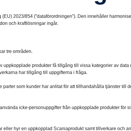
g (EU) 2023/854 (”dataförordningen”). Den innehåller harmonise
don och kraftlösningar ingår.
kar tre områden.
a av uppkopplade produkter få tillgång till vissa kategorier av da
erkarna har tillgång till uppgifterna i fråga.
 parter som kunder har anlitat för att tillhandahålla tjänster til
och använda icke-personuppgifter från uppkopplade produkter för s
r eller hyr en uppkopplad Scaniaprodukt samt tillverkare och an