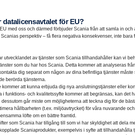
 datalicensavtalet för EU?
r EU med oss och därmed förbjuder Scania från att samla in och
r Scanias perspektiv – få flera negativa konsekvenser, inte bara
kar utvecklandet av tjänster som Scania tillhandahåller kan vi b
änster som du har hos Scania. Detta kommer att analyseras från fa
kontakta dig separat om någon av dina befintliga tjänster måste
de berörda tjänsterna.
 kommer att kunna erbjuda dig nya anslutningstjänster eller kont
 i funktions- och kvalitetssyfte kommer att begränsas, kan det h
h dessutom går miste om möjligheterna att teckna dig för de bäst
mera hållbarheten (t.ex. miljöavtrycket) för våra nuvarande och 
emensamma löfte om en bättre framtid.
fter som Scania har tillgång till som vi har skyldighet att del
pplade Scaniaprodukter, exempelvis i syfte att tillhandahålla tj