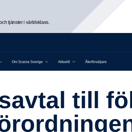
h tjänster i världsklass.
Om Scania Sverige
Aktuellt
Återförsäljare
ör­ord­ninge