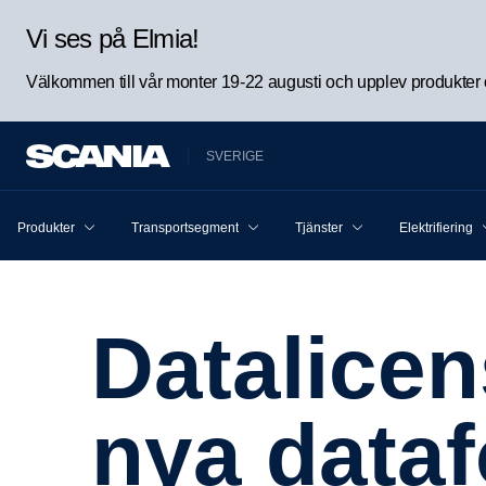
Vi ses på Elmia!
Välkommen till vår monter 19-22 augusti och upplev produkter oc
SVERIGE
Produkter
Transportsegment
Tjänster
Elektrifiering
Datali­cens­avtal till följd av den
nya dataf